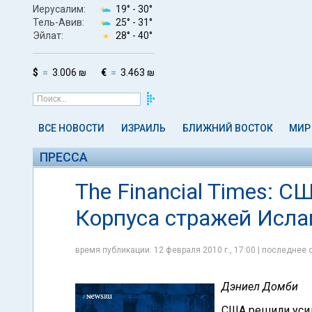
Иерусалим:
19° -
30°
Тель-Авив:
25° -
31°
Эйлат:
28° -
40°
$
3.006 ₪
€
3.463 ₪
ВСЕ НОВОСТИ
ИЗРАИЛЬ
БЛИЖНИЙ ВОСТОК
МИР
ПРЕССА
The Financial Times: 
Корпуса стражей Исл
время публикации: 12 февраля 2010 г., 17:00 | последнее 
Дэниел Домби
США решили усил