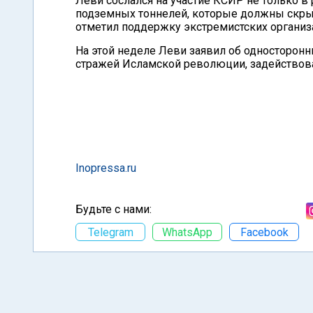
Леви сослался на участие КСИР не только в 
подземных тоннелей, которые должны скрыт
отметил поддержку экстремистских организа
На этой неделе Леви заявил об односторон
стражей Исламской революции, задействова
Inopressa.ru
Будьте с нами:
Telegram
WhatsApp
Facebook