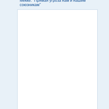
Мекке: "Прямая угроза нам и нашим
союзникам"