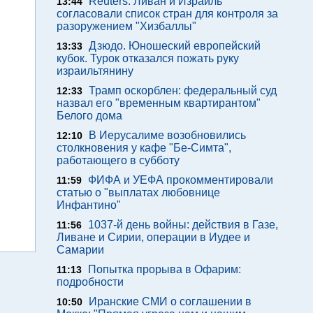
Reuters: Ливан и Израиль
13:44
согласовали список стран для контроля за
разоружением "Хизбаллы"
Дзюдо. Юношеский европейский
13:33
кубок. Турок отказался пожать руку
израильтянину
Трамп оскорблен: федеральный суд
12:33
назвал его "временным квартирантом"
Белого дома
В Иерусалиме возобновились
12:10
столкновения у кафе "Бе-Симта",
работающего в субботу
ФИФА и УЕФА прокомментировали
11:59
статью о "выплатах любовнице
Инфантино"
1037-й день войны: действия в Газе,
11:56
Ливане и Сирии, операции в Иудее и
Самарии
Попытка прорыва в Офарим:
11:13
подробности
Иранские СМИ о соглашении в
10:50