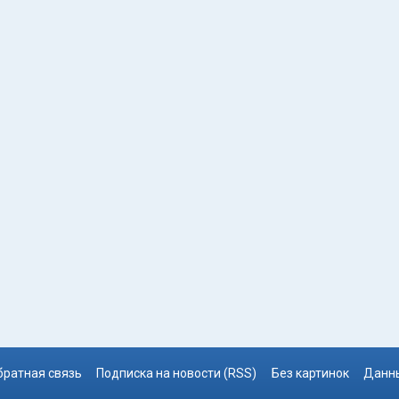
братная связь
Подписка на новости (RSS)
Без картинок
Данны