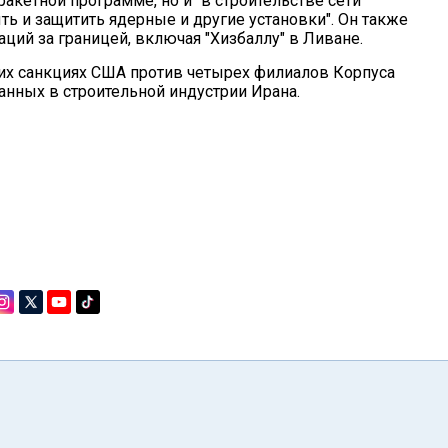
ракетной программе, но и "в строительстве сети
ь и защитить ядерные и другие установки". Он также
ций за границей, включая "Хизбаллу" в Ливане.
них санкциях США против четырех филиалов Корпуса
нных в строительной индустрии Ирана.