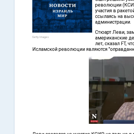
революции (КСИР
участия в ракет
ссылаясь на выс
администрации.
Стюарт Леви, за
американские де
Getty Images
лет, сказал FT, 
Исламской революции являются "оправдан