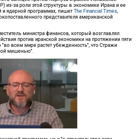
) из-за роли этой структуры в экономике Ирана и ее
ой и ядерной программах, пишет
The Financial Times
,
окопоставленного представителя американской
меститель министра финансов, который возглавлял
йствия против иранской экономики на протяжении пяти
что "во всем мире растет убежденность", что Стражи
ной мишенью".