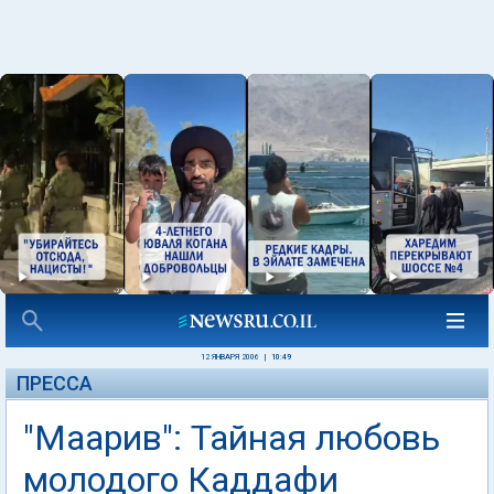
12 ЯНВАРЯ 2006
|
10:49
ПРЕССА
"Маарив": Тайная любовь
молодого Каддафи