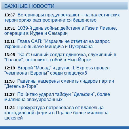
ВАЖНЫЕ НОВОСТИ
Ветеринары предупреждают – на палестинских
13:37
территориях распространяется бешенство
1039-й день войны: действия в Газе и Ливане,
13:31
операции в Иудее и Самарии
Глава САП: "Израиль не ответил на запрос
13:11
Украины о выдаче Миндича и Цукермана"
"Кан": бывший солдат-одиночка, служивший в
13:05
"Голани", покончил с собой в Нью-Йорке
Второй "Мосад" и другие: L'Express провел
12:19
"чемпионат Европы" среди спецслужб
Раввины намерены сменить лидеров партии
11:50
"Дегель а-Тора"
По Китаю ударил тайфун "Дельфин", более
11:27
миллиона эвакуированных
Прокуратура потребовала от владельца
11:24
крокодиловой фермы в Пцаэле более миллиона
шекелей