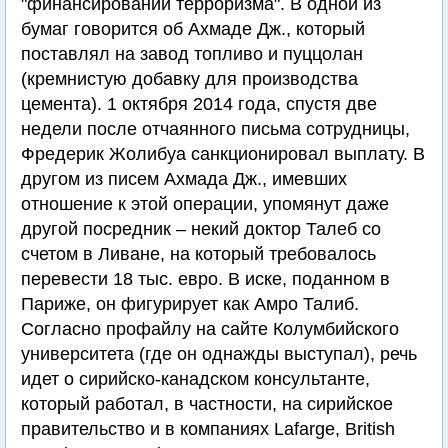
"финансировании терроризма". В одной из
бумаг говорится об Ахмаде Дж., который
поставлял на завод топливо и пуццолан
(кремнистую добавку для производства
цемента). 1 октября 2014 года, спустя две
недели после отчаянного письма сотрудницы,
Фредерик Жолибуа санкционировал выплату. В
другом из писем Ахмада Дж., имевших
отношение к этой операции, упомянут даже
другой посредник – некий доктор Талеб со
счетом в Ливане, на который требовалось
перевести 18 тыс. евро. В иске, поданном в
Париже, он фигурирует как Амро Талиб.
Согласно профайлу на сайте Колумбийского
университета (где он однажды выступал), речь
идет о сирийско-канадском консультанте,
который работал, в частности, на сирийское
правительство и в компаниях Lafarge, British