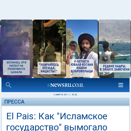
ИСПАНЕЦ ЗРЯ
НАПАЛ НА
РЕЗЕРВИСТА
ЦАХАЛА
12 МАРТА 2017
|
10:32
ПРЕССА
El Pais: Как "Исламское
государство" вымогало