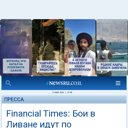
ИСПАНЕЦ ЗРЯ
НАПАЛ НА
РЕЗЕРВИСТА
ЦАХАЛА
12 МАЯ 2008
|
21:50
ПРЕССА
Financial Times: Бои в
Ливане идут по