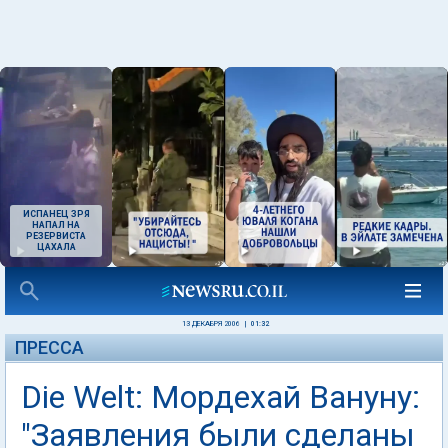
ИСПАНЕЦ ЗРЯ
НАПАЛ НА
РЕЗЕРВИСТА
ЦАХАЛА
13 ДЕКАБРЯ 2006
|
01:32
ПРЕССА
Die Welt: Мордехай Вануну:
"Заявления были сделаны