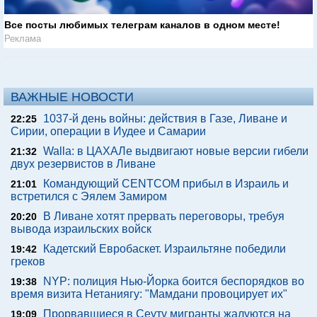
Все посты любимых телеграм каналов в одном месте!
Реклама
ВАЖНЫЕ НОВОСТИ
1037-й день войны: действия в Газе, Ливане и
22:25
Сирии, операции в Иудее и Самарии
Walla: в ЦАХАЛе выдвигают новые версии гибели
21:32
двух резервистов в Ливане
Командующий CENTCOM прибыл в Израиль и
21:01
встретился с Эялем Замиром
В Ливане хотят прервать переговоры, требуя
20:20
вывода израильских войск
Кадетский Евробаскет. Израильтяне победили
19:42
греков
NYP: полиция Нью-Йорка боится беспорядков во
19:38
время визита Нетаниягу: "Мамдани провоцирует их"
Прорвавшиеся в Сеуту мигранты жалуются на
19:09