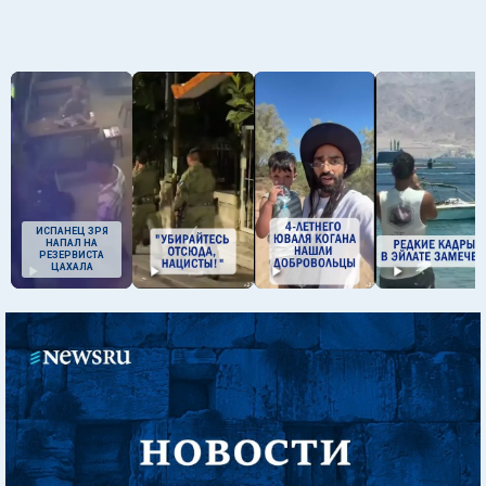
ИСПАНЕЦ ЗРЯ
НАПАЛ НА
РЕЗЕРВИСТА
ЦАХАЛА