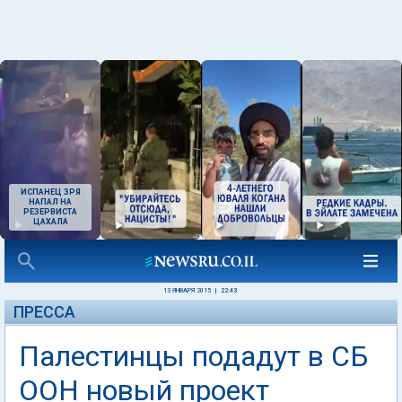
ИСПАНЕЦ ЗРЯ
НАПАЛ НА
РЕЗЕРВИСТА
ЦАХАЛА
13 ЯНВАРЯ 2015
|
22:43
ПРЕССА
Палестинцы подадут в СБ
ООН новый проект