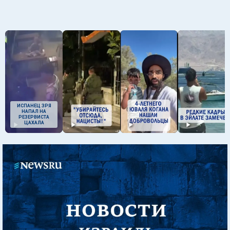
ИСПАНЕЦ ЗРЯ
НАПАЛ НА
РЕЗЕРВИСТА
ЦАХАЛА