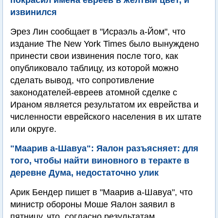
покрасил имена евреев в желтый цвет, и
извинился
Эрез Лин сообщает в "Исраэль а-Йом", что
издание The New York Times было вынуждено
принести свои извинения после того, как
опубликовало таблицу, из которой можно
сделать вывод, что сопротивление
законодателей-евреев атомной сделке с
Ираном является результатом их еврейства и
численности еврейского населения в их штате
или округе.
"Маарив а-Шавуа": Яалон разъясняет: для
того, чтобы найти виновного в теракте в
деревне Дума, недостаточно улик
Арик Бендер пишет в "Маарив а-Шавуа", что
министр обороны Моше Яалон заявил в
пятницу, что, согласно результатам