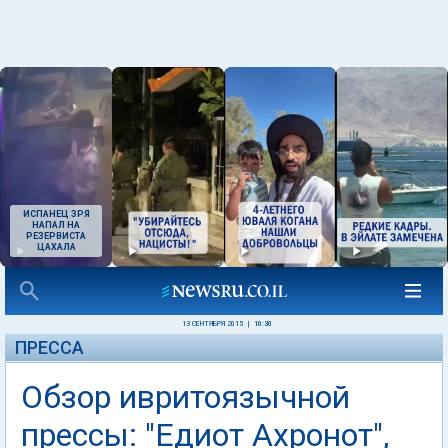
ИСПАНЕЦ ЗРЯ
НАПАЛ НА
РЕЗЕРВИСТА
ЦАХАЛА
13 СЕНТЯБРЯ 2015
|
10:30
ПРЕССА
Обзор ивритоязычной
прессы: "Едиот Ахронот",