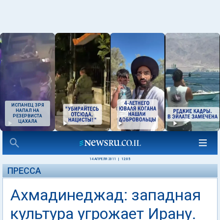
ИСПАНЕЦ ЗРЯ
НАПАЛ НА
РЕЗЕРВИСТА
ЦАХАЛА
14 АПРЕЛЯ 2011
|
12:05
ПРЕССА
Ахмадинеджад: западная
культура угрожает Ирану.