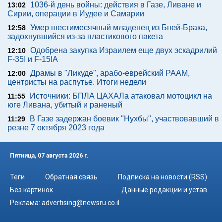
1036-й день войны: действия в Газе, Ливане и
13:02
Сирии, операции в Иудее и Самарии
Умер шестимесячный младенец из Бней-Брака,
12:58
задохнувшийся из-за пластикового пакета
Одобрена закупка Израилем еще двух эскадрилий
12:10
F-35I и F-15IA
Драмы в "Ликуде", арабо-еврейский РААМ,
12:00
центристы на распутье. Итоги недели
Источники: БПЛА ЦАХАЛа атаковал мотоцикл на
11:55
юге Ливана, убитый и раненый
В Газе задержан боевик "Нухбы", участвовавший в
11:29
резне 7 октября 2023 года
Пятница, 07 августа 2026 г.
Теги
Обратная связь
Подписка на новости (RSS)
Без картинок
Данные редакции и устав
Реклама:
advertising@newsru.co.il