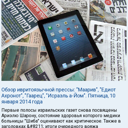
Обзор ивритоязычной прессы: "Маарив", "Едиот
Ахронот", "Гаарец", "Исраэль а-Йом". Пятница, 10
января 2014 года
Первые полосы израильских газет снова посвящены
Ариэлю Шарону, состояние здоровья которого медики
больницы "Шиба" оценивают как критическое. Также в
заголовках &#8211; итоги очередного вояжа