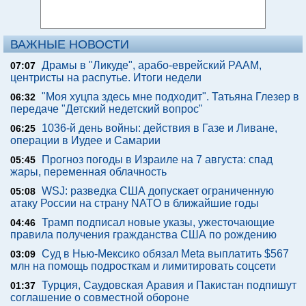
ВАЖНЫЕ НОВОСТИ
Драмы в "Ликуде", арабо-еврейский РААМ,
07:07
центристы на распутье. Итоги недели
"Моя хуцпа здесь мне подходит". Татьяна Глезер в
06:32
передаче "Детский недетский вопрос"
1036-й день войны: действия в Газе и Ливане,
06:25
операции в Иудее и Самарии
Прогноз погоды в Израиле на 7 августа: спад
05:45
жары, переменная облачность
WSJ: разведка США допускает ограниченную
05:08
атаку России на страну NATO в ближайшие годы
Трамп подписал новые указы, ужесточающие
04:46
правила получения гражданства США по рождению
Суд в Нью-Мексико обязал Meta выплатить $567
03:09
млн на помощь подросткам и лимитировать соцсети
Турция, Саудовская Аравия и Пакистан подпишут
01:37
соглашение о совместной обороне