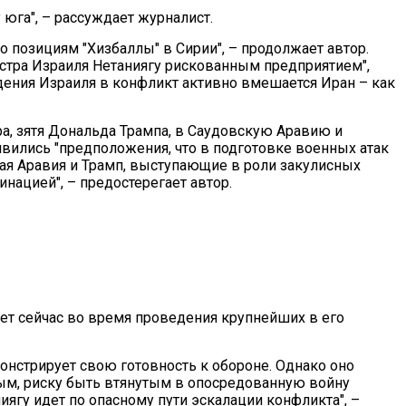
 юга", – рассуждает журналист.
о позициям "Хизбаллы" в Сирии", – продолжает автор.
стра Израиля Нетаниягу рискованным предприятием",
адения Израиля в конфликт активно вмешается Иран – как
, зятя Дональда Трампа, в Саудовскую Аравию и
вились "предположения, что в подготовке военных атак
кая Аравия и Трамп, выступающие в роли закулисных
нацией", – предостерегает автор.
т сейчас во время проведения крупнейших в его
онстрирует свою готовность к обороне. Однако оно
мым, риску быть втянутым в опосредованную войну
ягу идет по опасному пути эскалации конфликта", –