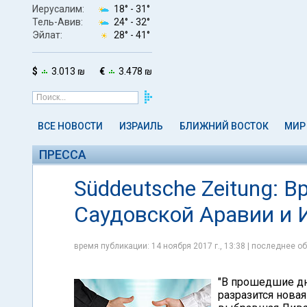
Иерусалим:
18° -
31°
Тель-Авив:
24° -
32°
Эйлат:
28° -
41°
$
3.013 ₪
€
3.478 ₪
ВСЕ НОВОСТИ
ИЗРАИЛЬ
БЛИЖНИЙ ВОСТОК
МИР
ПРЕССА
Süddeutsche Zeitung: В
Саудовской Аравии и 
время публикации: 14 ноября 2017 г., 13:38 | последнее об
"В прошедшие дн
разразится новая