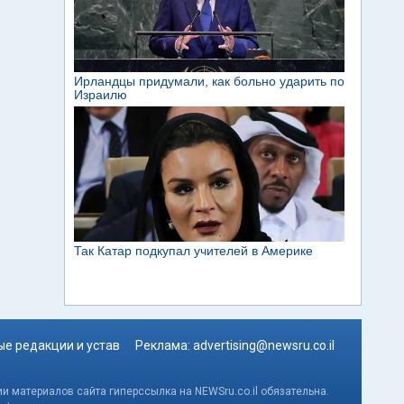
е редакции и устав
Реклама:
advertising@newsru.co.il
и материалов сайта гиперссылка на NEWSru.co.il обязательна.