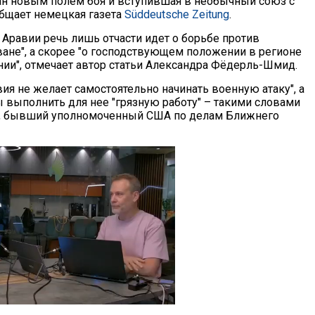
н новым полем боя и вступившая в необычный союз с
общает немецкая газета
Süddeutsche Zeitung
.
 Аравии речь лишь отчасти идет о борьбе против
ване", а скорее "о господствующем положении в регионе
нии", отмечает автор статьи Александра Фёдерль-Шмид.
ия не желает самостоятельно начинать военную атаку", а
ы выполнить для нее "грязную работу" – такими словами
о, бывший уполномоченный США по делам Ближнего