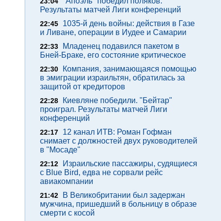
"Апоэль" победил поляков.
23:04
Результаты матчей Лиги конференций
1035-й день войны: действия в Газе
22:45
и Ливане, операции в Иудее и Самарии
Младенец подавился пакетом в
22:33
Бней-Браке, его состояние критическое
Компания, занимающаяся помощью
22:30
в эмиграции израильтян, обратилась за
защитой от кредиторов
Киевляне победили. "Бейтар"
22:28
проиграл. Результаты матчей Лиги
конференций
12 канал ИТВ: Роман Гофман
22:17
снимает с должностей двух руководителей
в "Мосаде"
Израильские пассажиры, судящиеся
22:12
с Blue Bird, едва не сорвали рейс
авиакомпании
В Великобритании был задержан
21:42
мужчина, пришедший в больницу в образе
смерти с косой