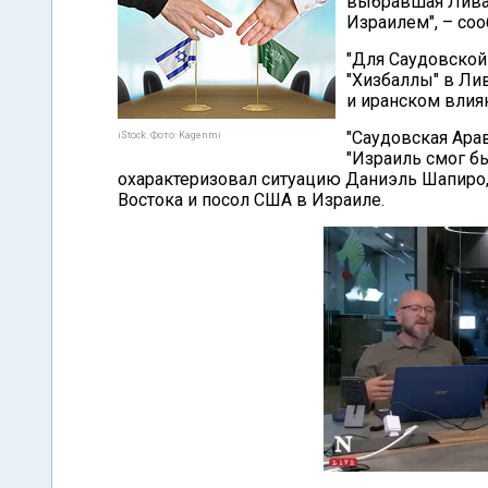
выбравшая Лива
Израилем", – со
"Для Саудовской
"Хизбаллы" в Ли
и иранском влия
"Саудовская Арав
iStock. Фото: Kagenmi
"Израиль смог б
охарактеризовал ситуацию Даниэль Шапир
Востока и посол США в Израиле.