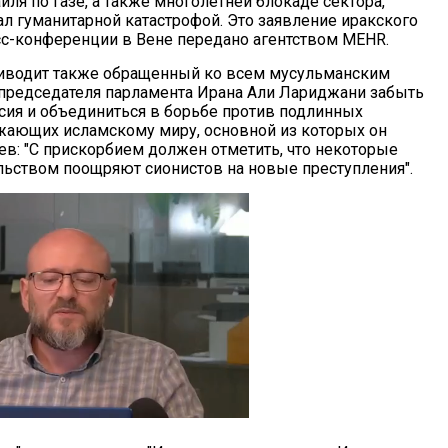
ля по Газе, а также многолетней блокаде сектора,
ал гуманитарной катастрофой. Это заявление иракского
сс-конференции в Вене передано агентством MEHR.
риводит также обращенный ко всем мусульманским
председателя парламента Ирана Али Лариджани забыть
сия и объединиться в борьбе против подлинных
ожающих исламскому миру, основной из которых он
ев: "С прискорбием должен отметить, что некоторые
льством поощряют сионистов на новые преступления".