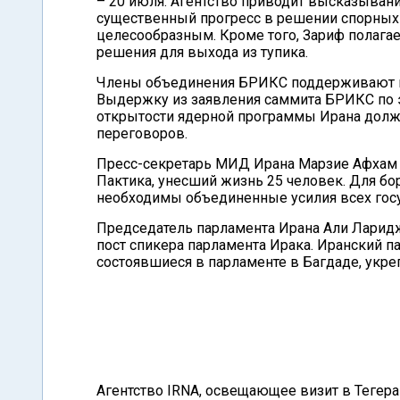
– 20 июля. Агентство приводит высказыва
существенный прогресс в решении спорных 
целесообразным. Кроме того, Зариф полага
решения для выхода из тупика.
Члены объединения БРИКС поддерживают пр
Выдержку из заявления саммита БРИКС по эт
открытости ядерной программы Ирана долже
переговоров.
Пресс-секретарь МИД Ирана Марзие Афхам 
Пактика, унесший жизнь 25 человек. Для б
необходимы объединенные усилия всех госуд
Председатель парламента Ирана Али Ларид
пост спикера парламента Ирака. Иранский п
состоявшиеся в парламенте в Багдаде, укр
Агентство IRNA, освещающее визит в Тегера