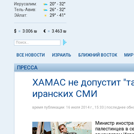
Иерусалим:
20° -
32°
Тель-Авив:
26° -
32°
Эйлат:
29° -
41°
$
3.006 ₪
€
3.463 ₪
ВСЕ НОВОСТИ
ИЗРАИЛЬ
БЛИЖНИЙ ВОСТОК
МИР
ПРЕССА
ХАМАС не допустит "та
иранских СМИ
время публикации: 16 июля 2014 г., 15:33 | последнее обно
Министр иностра
палестинцев в с