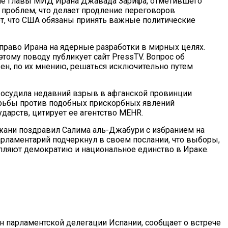
ние главы МИД Ирана Джавада Зарифа, отметившего
проблем, что делает продление переговоров
ет, что США обязаны принять важные политические
аво Ирана на ядерные разработки в мирных целях.
ому поводу публикует сайт PressTV. Вопрос об
н, по их мнению, решаться исключительно путем
осудила недавний взрыв в афганской провинции
орьбы против подобных прискорбных явлений
арств, цитирует ее агентство MEHR.
жани поздравил Салима аль-Джабури с избранием на
арламентарий подчеркнул в своем послании, что выборы,
епляют демократию и национальное единство в Ираке.
н парламентской делегации Испании, сообщает о встрече