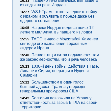
Найдено тело мальчика, выпавшего
16:33
из лодки на реке Иордан
WSJ: Трамп готов завершить войну
16:27
с Ираном и объявить о победе даже без
ядерного соглашения
На реке Иордан ведется поиск 12-
16:05
летнего мальчика, выпавшего из лодки
ТАСС: видео с Моджтабой Хаменеи
15:55
снято до его назначения верховным
лидером Ирана
Пение птиц и китов подчиняется тем
15:40
же закономерностям, что и речь человека
1038-й день войны: действия в Газе,
15:23
Ливане и Сирии, операции в Иудее и
Самарии
Большинством в один голос:
15:22
бывший адвокат Трампа утвержден
генеральным прокурором США
Болгария возложила на Украину
14:42
ответственность за взрыв БПЛА на своей
территории