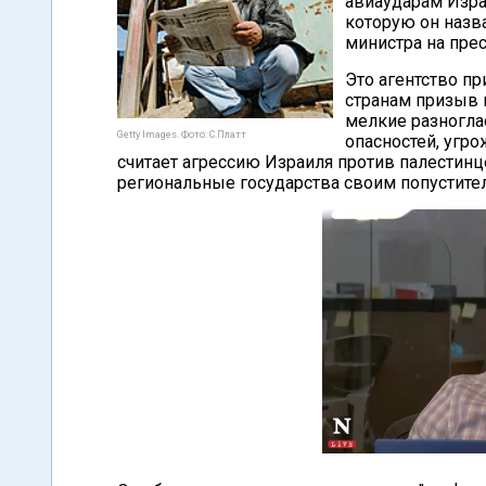
авиаударам Израи
которую он назв
министра на пре
Это агентство п
странам призыв 
мелкие разногла
Getty Images. Фото: С.Платт
опасностей, угр
считает агрессию Израиля против палестинц
региональные государства своим попустите