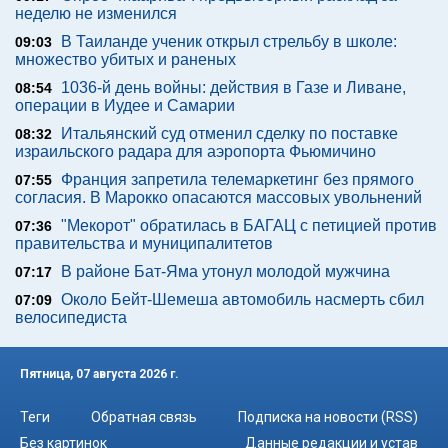
неделю не изменился
В Таиланде ученик открыл стрельбу в школе:
09:03
множество убитых и раненых
1036-й день войны: действия в Газе и Ливане,
08:54
операции в Иудее и Самарии
Итальянский суд отменил сделку по поставке
08:32
израильского радара для аэропорта Фьюмичино
Франция запретила телемаркетинг без прямого
07:55
согласия. В Марокко опасаются массовых увольнений
"Мекорот" обратилась в БАГАЦ с петицией против
07:36
правительства и муниципалитетов
В районе Бат-Яма утонул молодой мужчина
07:17
Около Бейт-Шемеша автомобиль насмерть сбил
07:09
велосипедиста
Пятница, 07 августа 2026 г.
Теги
Обратная связь
Подписка на новости (RSS)
Без картинок
Данные редакции и устав