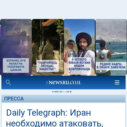
ИСПАНЕЦ ЗРЯ
НАПАЛ НА
РЕЗЕРВИСТА
ЦАХАЛА
16 МАЯ 2007
|
06:30
ПРЕССА
Daily Telegraph: Иран
необходимо атаковать,