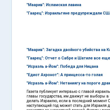
"Маарив": Исламская лавина
"Гаарец": Израильтяне предупреждали СШ
"Маарив": Загадка двойного убийства на 
"Гаарец": Отчет о Сабре и Шатиле все ещ
"Исраэль а-Йом": Победа для Ницана
"Едиот Ахронот": А принцесса-то голая
"Исраэль а-Йом": Нетаниягу на пороге др
Газета публикует интервью с главой израил
главы государства, им движут не выборы в С
делать Израилю, если в последний момент СШ
наступающий год может стать для Израиля 