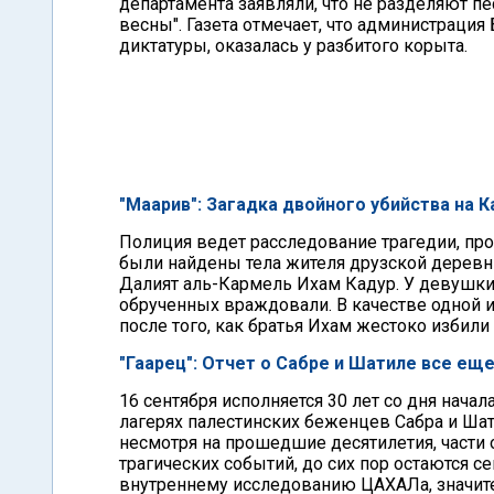
департамента заявляли, что не разделяют п
весны". Газета отмечает, что администраци
диктатуры, оказалась у разбитого корыта.
"Маарив": Загадка двойного убийства на 
Полиция ведет расследование трагедии, п
были найдены тела жителя друзской деревн
Далият аль-Кармель Ихам Кадур. У девушк
обрученных враждовали. В качестве одной и
после того, как братья Ихам жестоко избили 
"Гаарец": Отчет о Сабре и Шатиле все ещ
16 сентября исполняется 30 лет со дня нача
лагерях палестинских беженцев Сабра и Шати
несмотря на прошедшие десятилетия, части 
трагических событий, до сих пор остаются се
внутреннему исследованию ЦАХАЛа, значите