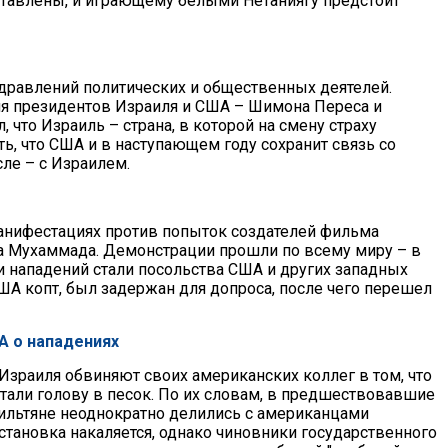
ставлены, и играющему белыми Нетаниягу предстоит
здравлений политических и общественных деятелей.
я президентов Израиля и США – Шимона Переса и
 что Израиль – страна, в которой на смену страху
, что США и в наступающем году сохранит связь со
ле – с Израилем.
манифестациях против попыток создателей фильма
ка Мухаммада. Демонстрации прошли по всему миру – в
и нападений стали посольства США и других западных
ША копт, был задержан для допроса, после чего перешел
А о нападениях
раиля обвиняют своих американских коллег в том, что
ятали голову в песок. По их словам, в предшествовавшие
ильтяне неоднократно делились с американцами
тановка накаляется, однако чиновники государственного