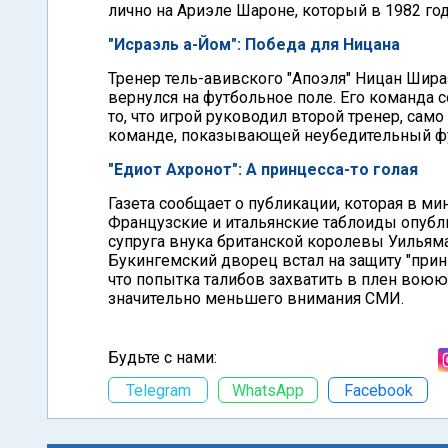
лично на Ариэле Шароне, который в 1982 го
"Исраэль а-Йом": Победа для Ницана
Тренер тель-авивского "Апоэля" Ницан Шира
вернулся на футбольное поле. Его команда с
то, что игрой руководил второй тренер, сам
команде, показывающей неубедительный фу
"Едиот Ахронот": А принцесса-то голая
Газета сообщает о публикации, которая в 
Французские и итальянские таблоиды опубл
супруга внука британской королевы Уильяма
Букингемский дворец встал на защиту "принц
что попытка талибов захватить в плен воюю
значительно меньшего внимания СМИ.
Будьте с нами:
Telegram
WhatsApp
Facebook