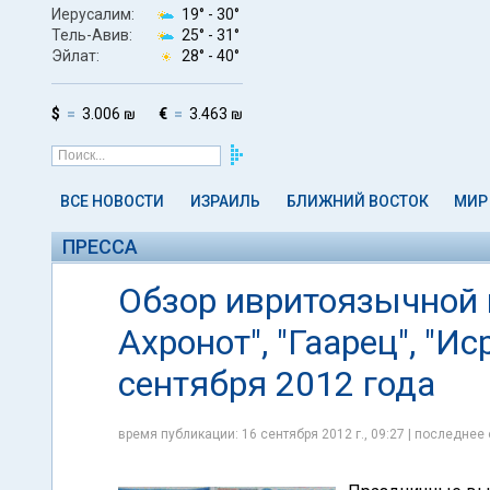
Иерусалим:
19° -
30°
Тель-Авив:
25° -
31°
Эйлат:
28° -
40°
$
3.006 ₪
€
3.463 ₪
ВСЕ НОВОСТИ
ИЗРАИЛЬ
БЛИЖНИЙ ВОСТОК
МИР
ПРЕССА
Обзор ивритоязычной п
Ахронот", "Гаарец", "И
сентября 2012 года
время публикации: 16 сентября 2012 г., 09:27 | последнее 