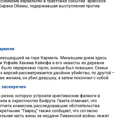
ессимизма израильтян в трактовке событий "арабской
я Барака Обамы, подержавшая выступления против
Кармеле
роизошедшей на горе Кармель. Минувшим днем здесь
и Усфийе Хакима Кайюфа и его невесты из деревни
и было перерезано горло, юноша был повешен. Семьи
з версий рассматривается двойное убийство, по другой –
ее жениха, он убил девушку, а затем покончил с собой.
е засекречен
ла резни, которую устроили христианские фаланги в
ла в окрестностях Бейрута. Газета отмечает, что
отчета комиссии, расследовавшие обстоятельства
кретными. "Гаарец" также сообщает, что согласно
льная часть вины за неудачи Ливанской войны лежит