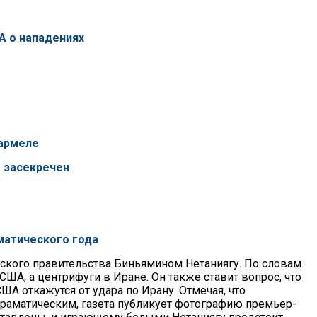
А о нападениях
Кармеле
е засекречен
аматического года
ьского правительства Биньямином Нетаниягу. По словам
ША, а центрифуги в Иране. Он также ставит вопрос, что
А откажутся от удара по Ирану. Отмечая, что
драматическим, газета публикует фотографию премьер-