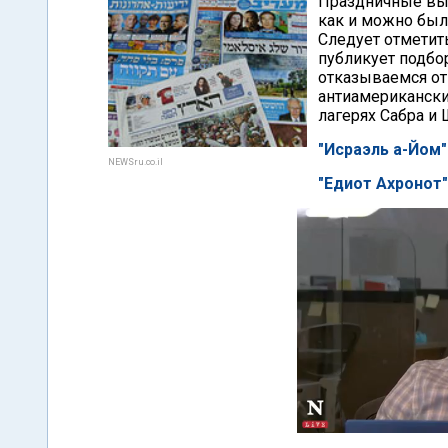
Праздничные вып
как и можно был
Следует отметить
публикует подбо
отказываемся от 
антиамерикански
лагерях Сабра и 
"Исраэль а-Йом"
NEWSru.co.il
"Едиот Ахронот"