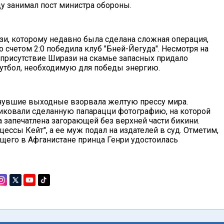
ду занимал пост министра обороны.
зи, которому недавно была сделана сложная операция,
о счетом 2:0 победила клуб "Бней-Йегуда". Несмотря на
о присутствие Ширази на скамье запасных придало
тбол, необходимую для победы энергию.
минувшие выходные взорвала желтую прессу мира.
иковали сделанную папарацци фотографию, на которой
 запечатлена загорающей без верхней части бикини.
ессы Кейт", а ее муж подал на издателей в суд. Отметим,
щего в Афганистане принца Генри удостоилась