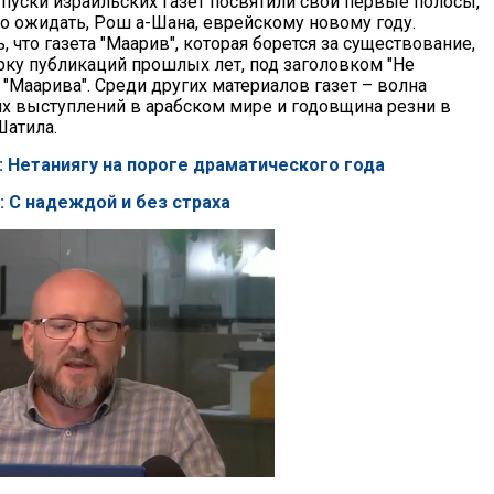
уски израильских газет посвятили свои первые полосы,
о ожидать, Рош а-Шана, еврейскому новому году.
, что газета "Маарив", которая борется за существование,
рку публикаций прошлых лет, под заголовком "Не
"Маарива". Среди других материалов газет – волна
х выступлений в арабском мире и годовщина резни в
Шатила.
: Нетаниягу на пороге драматического года
: С надеждой и без страха