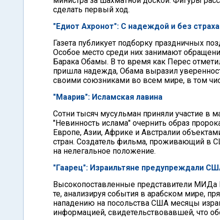
министра за шахматной доской. Фигуры рас
сделать первый ход.
"Едиот Ахронот": С надеждой и без страха
Газета публикует подборку праздничных по
Особое место среди них занимают обращени
Барака Обамы. В то время как Перес отметил,
пришла надежда, Обама выразил уверенность
своими союзниками во всем мире, в том чис
"Маарив": Исламская лавина
Сотни тысяч мусульман приняли участие в 
"Невинность ислама" очернить образ проро
Европе, Азии, Африке и Австралии объектам
стран. Создатель фильма, проживающий в С
на нелегальное положение.
"Гаарец": Израильтяне предупреждали СШ
Высокопоставленные представители МИДа Из
те, анализируя события в арабском мире, пр
нападению на посольства США месяцы изра
информацией, свидетельствовавшей, что обс