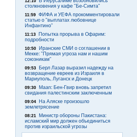
В Иерусалиме возобновились
12:10
столкновения у кафе "Бе-Симта"
ФИФА и УЕФА прокомментировали
11:59
статью о "выплатах любовнице
Инфантино"
Попытка прорыва в Офарим:
11:13
подробности
Иранские СМИ о соглашении в
10:50
Мекке: "Прямая угроза нам и нашим
союзникам"
Берл Лазар выразил надежду на
09:53
возвращение евреев из Израиля в
Мариуполь, Луганск и Донецк
Maan: Бен-Гвир вновь запретил
09:30
свидания палестинским заключенным
На Аляске произошло
09:04
землетрясение
Министр обороны Пакистана:
08:21
исламский мир должен объединиться
против израильской угрозы