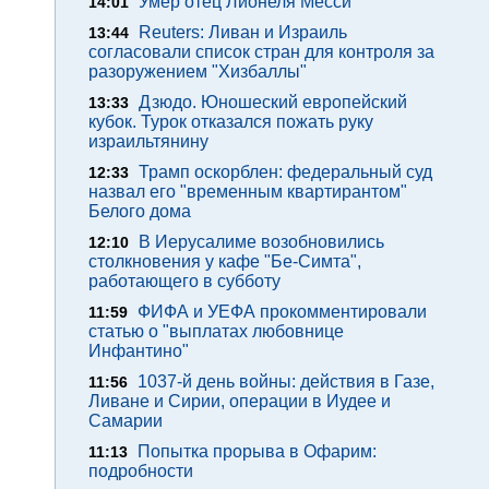
Умер отец Лионеля Месси
14:01
Reuters: Ливан и Израиль
13:44
согласовали список стран для контроля за
разоружением "Хизбаллы"
Дзюдо. Юношеский европейский
13:33
кубок. Турок отказался пожать руку
израильтянину
Трамп оскорблен: федеральный суд
12:33
назвал его "временным квартирантом"
Белого дома
В Иерусалиме возобновились
12:10
столкновения у кафе "Бе-Симта",
работающего в субботу
ФИФА и УЕФА прокомментировали
11:59
статью о "выплатах любовнице
Инфантино"
1037-й день войны: действия в Газе,
11:56
Ливане и Сирии, операции в Иудее и
Самарии
Попытка прорыва в Офарим:
11:13
подробности