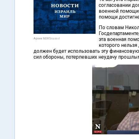
согласовании до
военной помощи 
помощи достигне
По словам Никол
Госдепартаменте
эта военная пом
Архив NEWSru.co.il
которого нельзя 
должен будет использовать эту финансовую
сил обороны, потерпевших неудачу прошлым