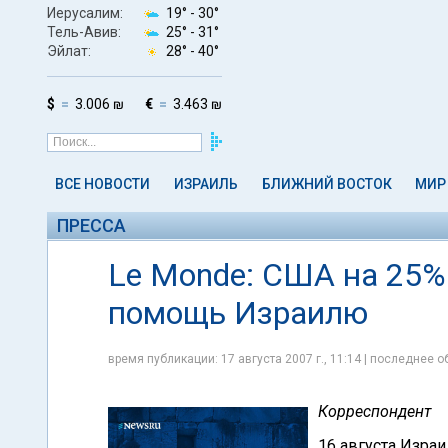
Иерусалим:
19° -
30°
Тель-Авив:
25° -
31°
Эйлат:
28° -
40°
$
3.006 ₪
€
3.463 ₪
ВСЕ НОВОСТИ
ИЗРАИЛЬ
БЛИЖНИЙ ВОСТОК
МИР
ПРЕССА
Le Monde: США на 25%
помощь Израилю
время публикации: 17 августа 2007 г., 11:14 | последнее об
Корреспондент
16 августа Изра