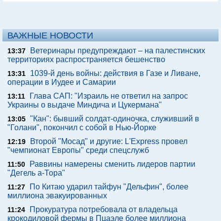
ВАЖНЫЕ НОВОСТИ
Ветеринары предупреждают – на палестинских
13:37
территориях распространяется бешенство
1039-й день войны: действия в Газе и Ливане,
13:31
операции в Иудее и Самарии
Глава САП: "Израиль не ответил на запрос
13:11
Украины о выдаче Миндича и Цукермана"
"Кан": бывший солдат-одиночка, служивший в
13:05
"Голани", покончил с собой в Нью-Йорке
Второй "Мосад" и другие: L'Express провел
12:19
"чемпионат Европы" среди спецслужб
Раввины намерены сменить лидеров партии
11:50
"Дегель а-Тора"
По Китаю ударил тайфун "Дельфин", более
11:27
миллиона эвакуированных
Прокуратура потребовала от владельца
11:24
крокодиловой фермы в Пцаэле более миллиона