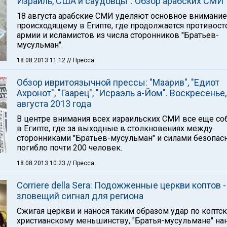
Израиль, США и саудовцы". Обзор арабских СМИ
18 августа арабские СМИ уделяют основное внимание
происходящему в Египте, где продолжается противост
армии и исламистов из числа сторонников "Братьев-
мусульман".
18.08.2013 11:12
// Пресса
Обзор ивритоязычной прессы: "Маарив", "Едиот
Ахронот", "Гаарец", "Исраэль а-Йом". Воскресенье,
августа 2013 года
В центре внимания всех израильских СМИ все еще со
в Египте, где за выходные в столкновениях между
сторонниками "Братьев-мусульман" и силами безопас
погибло почти 200 человек.
18.08.2013 10:23
// Пресса
Corriere della Sera: Подожженные церкви коптов -
зловещий сигнал для региона
Сжигая церкви и нанося таким образом удар по коптс
христианскому меньшинству, "Братья-мусульмане" на