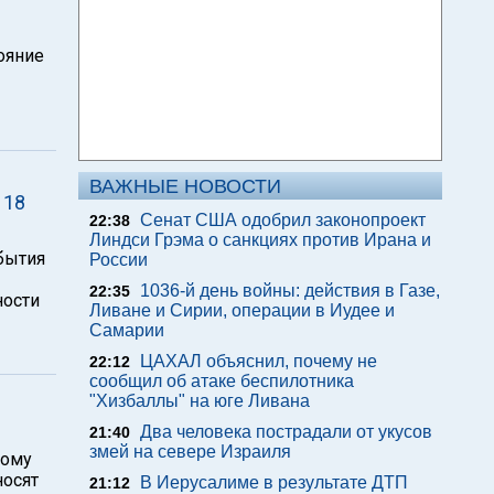
ояние
ВАЖНЫЕ НОВОСТИ
 18
Сенат США одобрил законопроект
22:38
Линдси Грэма о санкциях против Ирана и
бытия
России
1036-й день войны: действия в Газе,
22:35
ности
Ливане и Сирии, операции в Иудее и
Самарии
ЦАХАЛ объяснил, почему не
22:12
сообщил об атаке беспилотника
"Хизбаллы" на юге Ливана
Два человека пострадали от укусов
21:40
змей на севере Израиля
кому
носят
В Иерусалиме в результате ДТП
21:12