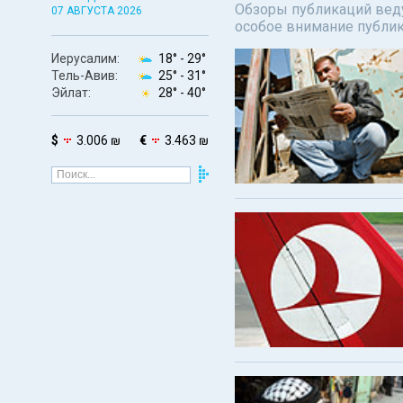
Обзоры публикаций веду
07 АВГУСТА 2026
особое внимание публи
Иерусалим:
18° -
29°
Тель-Авив:
25° -
31°
Эйлат:
28° -
40°
$
3.006 ₪
€
3.463 ₪