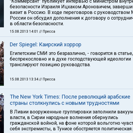
"Коммерсант" публикует интервью с министром внутр
безопасности Израиля Ицхаком Ароновичем, заверш
визит в Россию. В ходе переговоров с руководством
России он обсудил дополнения к договору о сотрудни
в области безопасности.
15.08.2013 14:01
// Пресса
Der Spiegel: Каирский хоррор
Египетским СМИ это безразлично, - говорится в статье,
беспрекословно и в духе господствующей идеологии
транслируют позицию руководства.
15.08.2013 13:34
// Пресса
The New York Times: После революций арабские
страны столкнулись с новыми трудностями
В Ливии вооруженные группировки заполнили вакуу
власти, в Сирии народные волнения обернулись
гражданской войной, на фоне которой вольготно чувс
себя экстремисты, в Тунисе обостряется политическая 