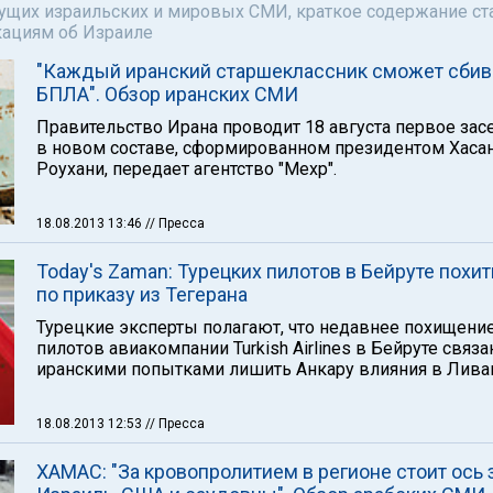
щих израильских и мировых СМИ, краткое содержание ста
кациям об Израиле
"Каждый иранский старшеклассник сможет сбив
БПЛА". Обзор иранских СМИ
Правительство Ирана проводит 18 августа первое зас
в новом составе, сформированном президентом Хаса
Роухани, передает агентство "Мехр".
18.08.2013 13:46
// Пресса
Toda‎y's Zaman: Турецких пилотов в Бейруте похи
по приказу из Тегерана
Турецкие эксперты полагают, что недавнее похищени
пилотов авиакомпании Turkish Airlines в Бейруте связа
иранскими попытками лишить Анкару влияния в Лива
18.08.2013 12:53
// Пресса
ХАМАС: "За кровопролитием в регионе стоит ось з