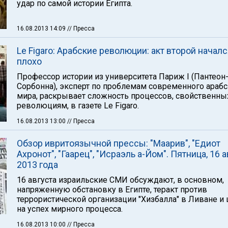
удар по самой истории Египта.
16.08.2013 14:09
// Пресса
Le Figaro: Арабские революции: акт второй начал
плохо
Профессор истории из университета Париж I (Пантеон
Сорбонна), эксперт по проблемам современного арабс
мира, раскрывает сложность процессов, свойственны
революциям, в газете Le Figaro.
16.08.2013 13:00
// Пресса
Обзор ивритоязычной прессы: "Маарив", "Едиот
Ахронот", "Гаарец", "Исраэль а-Йом". Пятница, 16 
2013 года
16 августа израильские СМИ обсуждают, в основном,
напряженную обстановку в Египте, теракт против
террористической организации "Хизбалла" в Ливане и
на успех мирного процесса.
16.08.2013 10:00
// Пресса