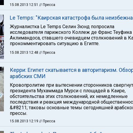
15.08.2013 12:51
// Пресса
Le Temps: "Каирская катастрофа была неизбежна
Журналистка Le Temps Селин Зюнд попросила
исследователя парижского Коллеж де Франс Теуфика
Аклимандоса, ставшего очевидцем столкновений в Ка
прокомментировать ситуацию в Египте.
15.08.2013 12:48
// Пресса
Керри: Египет скатывается в авторитаризм. Обзо
арабских СМИ
Кровопролитие при вытеснении сторонников свергну
президента Мухаммада Мурси с площадей в Каире,
обстоятельства этих столкновений, их немедленные
последствия и реакция международной общественнос
&#8211; таковы основные темы сегодняшней арабско
прессы.
15.08.2013 12:19
// Пресса