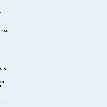
"
ире,
р
того
ти
й