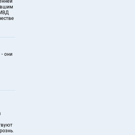
енней
ившим
 МВД
честве
 - они
м
твуют
рознь.