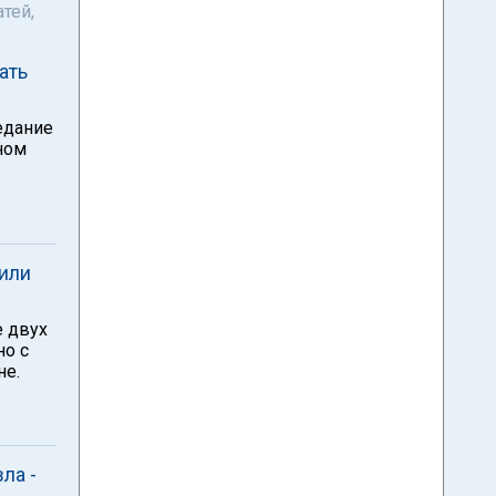
тей,
ать
едание
ном
тили
е двух
но с
не.
ла -