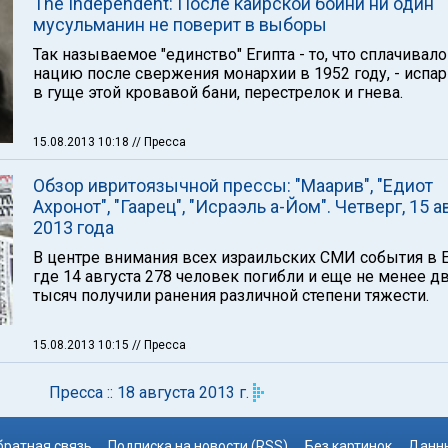
The Independent: После каирской бойни ни один
мусульманин не поверит в выборы
Так называемое "единство" Египта - то, что сплачивало
нацию после свержения монархии в 1952 году, - испа
в гуще этой кровавой бани, перестрелок и гнева.
15.08.2013 10:18
// Пресса
Обзор ивритоязычной прессы: "Маарив", "Едиот
Ахронот", "Гаарец", "Исраэль а-Йом". Четверг, 15 а
2013 года
В центре внимания всех израильских СМИ события в Е
где 14 августа 278 человек погибли и еще не менее д
тысяч получили ранения различной степени тяжести.
15.08.2013 10:15
// Пресса
Пресса :: 18 августа 2013 г.
братная связь
Подписка на новости (RSS)
Без картинок
Данны