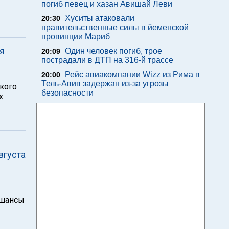
погиб певец и хазан Авишай Леви
Хуситы атаковали
20:30
правительственные силы в йеменской
провинции Мариб
ся
Один человек погиб, трое
20:09
пострадали в ДТП на 316-й трассе
Рейс авиакомпании Wizz из Рима в
20:00
-
Тель-Авив задержан из-за угрозы
кого
безопасности
х
августа
 шансы