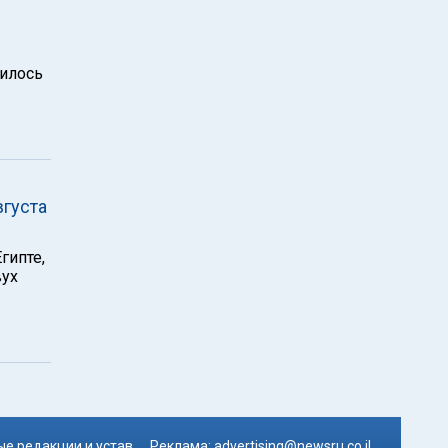
рилось
вгуста
гипте,
вух
е редакции и устав
Реклама:
advertising@newsru.co.il