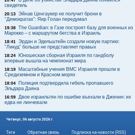
20:47
свидетель
Эйнав Ценгаукер не получит брони в
20:13
"Демократах": Яир Голан передумал
The Guardian: в Газе построят базу для военных из
19:38
Марокко – с маршрутом бегства в Израиль
Эрдан и Эдельштейн создали новую партию:
18:41
"Ликуд" больше не представляет правых
Юношеская сборная Израиля по гандболу
18:24
впервые вышла на чемпионат мира
Масштабные учения ВМС Израиля прошли в
18:19
Средиземном и Красном морях
Полиция подтвердила гибель пропавшего
18:04
Эльдара Даяна
Двое израильтян по ошибке въехали в Дженин: их
16:59
едва не линчевали
Четверг, 06 августа 2026 г.
Теги
Обратная связь
Подписка на новости (RSS)