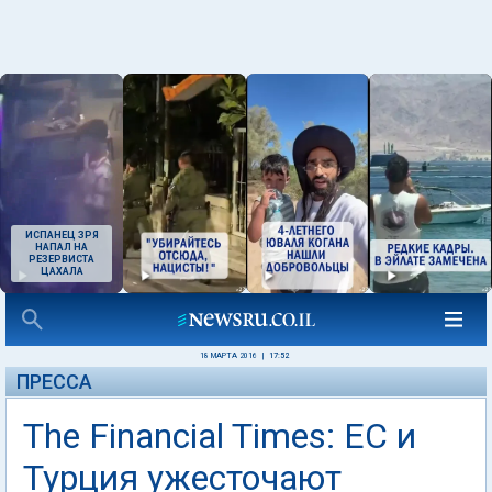
ИСПАНЕЦ ЗРЯ
НАПАЛ НА
РЕЗЕРВИСТА
ЦАХАЛА
18 МАРТА 2016
|
17:52
ПРЕССА
The Financial Times: ЕС и
Турция ужесточают