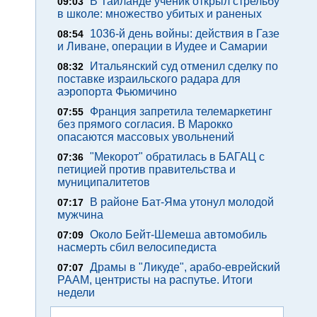
В Таиланде ученик открыл стрельбу
09:03
в школе: множество убитых и раненых
1036-й день войны: действия в Газе
08:54
и Ливане, операции в Иудее и Самарии
Итальянский суд отменил сделку по
08:32
поставке израильского радара для
аэропорта Фьюмичино
Франция запретила телемаркетинг
07:55
без прямого согласия. В Марокко
опасаются массовых увольнений
"Мекорот" обратилась в БАГАЦ с
07:36
петицией против правительства и
муниципалитетов
В районе Бат-Яма утонул молодой
07:17
мужчина
Около Бейт-Шемеша автомобиль
07:09
насмерть сбил велосипедиста
Драмы в "Ликуде", арабо-еврейский
07:07
РААМ, центристы на распутье. Итоги
недели