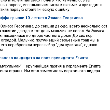
заль Муалем пытается понять, что изменилось за
ных опроса, использовавшихся в письме, и приходит к
стила первую стратегическую ошибку.
таффа грызли 10-летнего Элиаса Георгиева
Элиаса Георгиева, до секции дзюдо, всего несколько сот
а занятие дзюдо в тот день мальчик не попал. На Элиаса
ы находились во дворе частного дома. До сих пор
а оградой. Мальчик, получивший серьезные травмы в
 его перебросили через забор "два хулигана", однако
м.
 своего кандидата на пост президента Египта
мусульман" – крупнейшая партия в парламенте Египта –
ента страны. Им стал заместитель верховного лидера