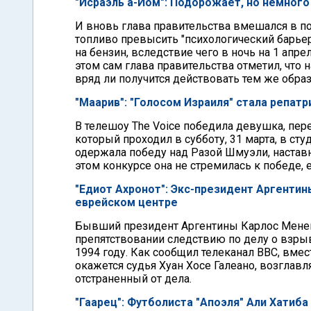
"Исраэль а-Йом": Подорожает, но немног
И вновь глава правительства вмешался в п
топливо превысить "психологический барьер
на бензин, вследствие чего в ночь на 1 апрел
этом сам глава правительства отметил, что н
вряд ли получится действовать тем же обра
"Маарив": "Голосом Израиля" стала репатр
В телешоу The Voice победила девушка, пер
который проходил в субботу, 31 марта, в ст
одержала победу над Разой Шмуэли, наставн
этом конкурсе она не стремилась к победе, 
"Едиот Ахронот": Экс-президент Аргентин
еврейском центре
Бывший президент Аргентины Карлос Менем
препятствовании следствию по делу о взры
1994 году. Как сообщил телеканал BBC, вм
окажется судья Хуан Хосе Галеано, возглавл
отстраненный от дела.
"Гаарец": Футболиста "Апоэля" Али Хатиба