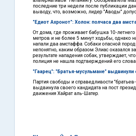
альтернативой" Нетаниягу. Обозреватель Ма
последние три недели после публикации дан
выводу, что, возможно, лидер "Аводы" допу
"Едиот Ахронот": Холон: полчаса два амс
От дома, где проживает бабушка 10-летнего 
метров и не более 5 минут ходьбы, однако н
напали два амстаффа. Собаки опасной пород
непонятно, каким образом Элиас оказался з
результате нападения собак, утверждает, что
полиция не нашла подтверждений его слова
"Гаарец": "Братья-мусульмане" выдвинули
Партия свободы и справедливости "братьев-
выдвинула своего кандидата на пост презид
движения Хайрат аль-Шатер.