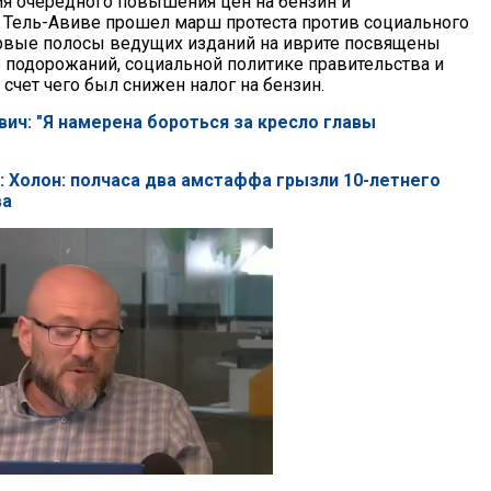
я очередного повышения цен на бензин и
в Тель-Авиве прошел марш протеста против социального
рвые полосы ведущих изданий на иврите посвящены
 подорожаний, социальной политике правительства и
 счет чего был снижен налог на бензин.
вич: "Я намерена бороться за кресло главы
: Холон: полчаса два амстаффа грызли 10-летнего
ва