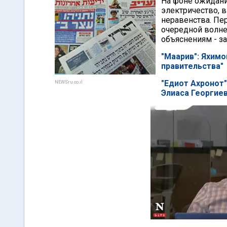
На фоне ожидани
электричество, 
неравенства. Пе
очередной волне
объяснениям - за
"Маарив": Яхимо
правительства"
"Едиот Ахронот"
NEWSru.co.il
Элиаса Георгие