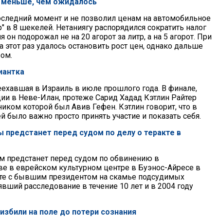
о меньше, чем ожидалось
оследний момент и не позволил ценам на автомобильное
" в 8 шекелей. Нетаниягу распорядился сократить налог
я он подорожал не на 20 агорот за литр, а на 5 агорот. При
а этот раз удалось остановить рост цен, однако дальше
зом.
иантка
еехавшая в Израиль в июле прошлого года. В финале,
удии в Неве-Илан, протеже Сарид Хадад Кэтлин Райтер
иком которой был Авив Гефен. Кэтлин говорит, что в
ей было важно просто принять участие и показать себя.
ы предстанет перед судом по делу о теракте в
 предстанет перед судом по обвинению в
ве в еврейском культурном центре в Буэнос-Айресе в
есте с бывшим президентом на скамье подсудимых
явший расследование в течение 10 лет и в 2004 году
 избили на поле до потери сознания