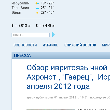
Иерусалим:
18° -
29°
Тель-Авив:
25° -
31°
Эйлат:
28° -
40°
$
3.013 ₪
€
3.478 ₪
ВСЕ НОВОСТИ
ИЗРАИЛЬ
БЛИЖНИЙ ВОСТОК
МИР
ПРЕССА
Обзор ивритоязычной п
Ахронот", "Гаарец", "И
апреля 2012 года
время публикации: 01 апреля 2012 г., 10:51 | последнее об