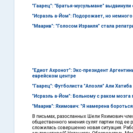
"Гаарец": "Братья-мусульмане" выдвинули
"Исраэль а-Йом": Подорожает, но немног
"Маарив": "Голосом Израиля" стала репатр
"Едиот Ахронот": Экс-президент Аргентин
еврейском центре
"Гаарец": Футболиста "Апоэля" Али Хатиба
"Исраэль а-Йом": Больному с раком мозга
"Маарив": Яхимович: "Я намерена бороться
В письмах, разосланных Шели Яхимович член
общественного мнения сулят партии под ее 
сложилась совершенно новая ситуация. Рабо