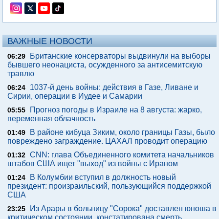
ВАЖНЫЕ НОВОСТИ
Британские консерваторы выдвинули на выборы
06:29
бывшего неонациста, осужденного за антисемитскую
травлю
1037-й день войны: действия в Газе, Ливане и
06:24
Сирии, операции в Иудее и Самарии
Прогноз погоды в Израиле на 8 августа: жарко,
05:55
переменная облачность
В районе кибуца Зиким, около границы Газы, было
01:49
повреждено заграждение. ЦАХАЛ проводит операцию
CNN: глава Объединенного комитета начальников
01:32
штабов США ищет "выход" из войны с Ираном
В Колумбии вступил в должность новый
01:24
президент: произраильский, пользующийся поддержкой
США
Из Арары в больницу "Сорока" доставлен юноша в
23:25
критическом состоянии, констатирована смерть