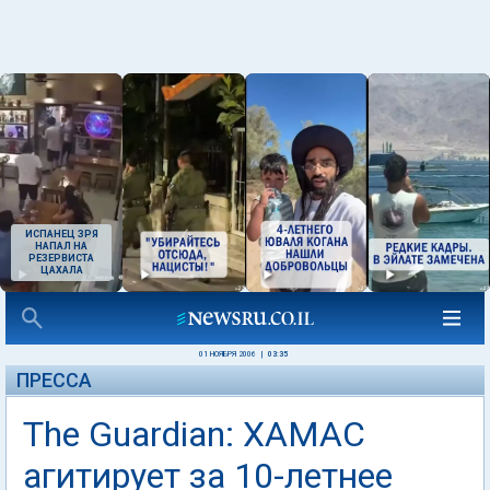
ИСПАНЕЦ ЗРЯ
НАПАЛ НА
РЕЗЕРВИСТА
ЦАХАЛА
01 НОЯБРЯ 2006
|
03:35
ПРЕССА
The Guardian: ХАМАС
агитирует за 10-летнее