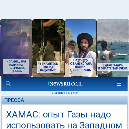
ИСПАНЕЦ ЗРЯ
НАПАЛ НА
РЕЗЕРВИСТА
ЦАХАЛА
01 СЕНТЯБРЯ 2014
|
05:29
ПРЕССА
ХАМАС: опыт Газы надо
использовать на Западном