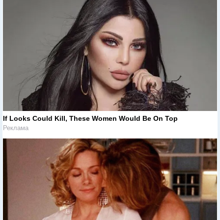
If Looks Could Kill, These Women Would Be On Top
Реклама