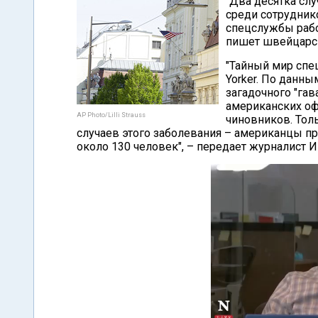
"Два десятка сл
среди сотрудник
спецслужбы рабо
пишет швейцарс
"Тайный мир спе
Yorker. По данн
загадочного "га
американских оф
AP Photo/Lilli Strauss
чиновников. Тол
случаев этого заболевания – американцы пре
около 130 человек", – передает журналист 