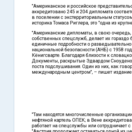
"Американское и российское представительс
аккредитовано 245 и 204 дипломата соответ
в поселении с экстерриториальным статусо
историка Томаса Риглера, это "одна из круп
"Американские дипломаты, в свою очередь,
собственных спецслужб, делает их гораздо
единичные подробности о разведывательной 
национальной безопасности (АНБ) с 1958 го
Кёнигсварте. Благодаря близости к словацко
Документы, раскрытые Эдвардом Сноуденом,
поста подслушивания. Один из них, как гов
международным центром", – пишет издание
"Там находятся многочисленные организации
нефтяной картель ОПЕК; в Вене аккредитован
работает на спецслужбы или сотрудничает с 
"Австрия продолжает оставаться одной из 