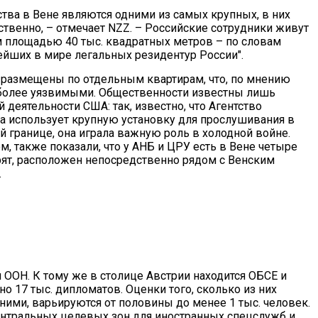
тва в Вене являются одними из самых крупных, в них
ственно, – отмечает NZZ. – Российские сотрудники живут
м площадью 40 тыс. квадратных метров – по словам
нейших в мире легальных резидентур России".
 размещены по отдельным квартирам, что, по мнению
 более уязвимыми. Общественности известны лишь
деятельности США: так, известно, что Агентство
да использует крупную установку для прослушивания в
й границе, она играла важную роль в холодной войне.
 также показали, что у АНБ и ЦРУ есть в Вене четыре
орят, расположен непосредственно рядом с Венским
.
 ООН. К тому же в столице Австрии находится ОБСЕ и
о 17 тыс. дипломатов. Оценки того, сколько из них
ними, варьируются от половины до менее 1 тыс. человек.
центральных целевых зон для иностранных спецслужб и