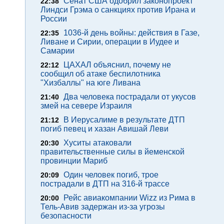
Сенат США одобрил законопроект
22:38
Линдси Грэма о санкциях против Ирана и
России
1036-й день войны: действия в Газе,
22:35
Ливане и Сирии, операции в Иудее и
Самарии
ЦАХАЛ объяснил, почему не
22:12
сообщил об атаке беспилотника
"Хизбаллы" на юге Ливана
Два человека пострадали от укусов
21:40
змей на севере Израиля
В Иерусалиме в результате ДТП
21:12
погиб певец и хазан Авишай Леви
Хуситы атаковали
20:30
правительственные силы в йеменской
провинции Мариб
Один человек погиб, трое
20:09
пострадали в ДТП на 316-й трассе
Рейс авиакомпании Wizz из Рима в
20:00
Тель-Авив задержан из-за угрозы
безопасности