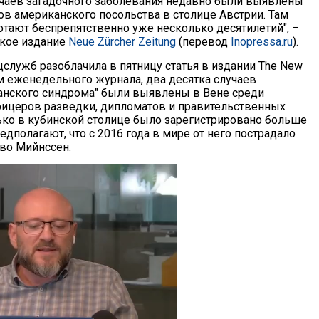
учаев загадочного заболевания недавно были выявлены
ов американского посольства в столице Австрии. Там
тают беспрепятственно уже несколько десятилетий", –
кое издание
Neue Zürcher Zeitung
(перевод
Inopressa.ru
).
цслужб разоблачила в пятницу статья в издании The New
ым еженедельного журнала, два десятка случаев
ванского синдрома" были выявлены в Вене среди
ицеров разведки, дипломатов и правительственных
ько в кубинской столице было зарегистрировано больше
дполагают, что с 2016 года в мире от него пострадало
Иво Мийнссен.