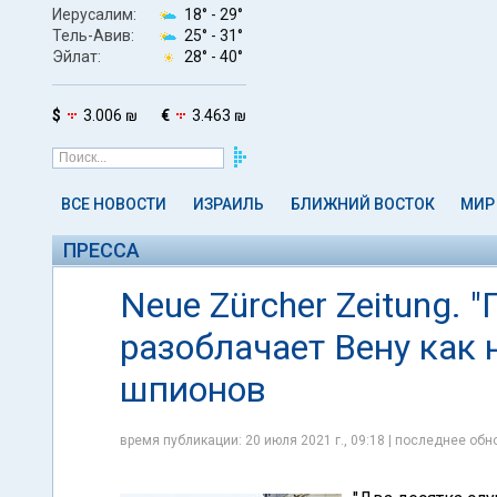
Иерусалим:
18° -
29°
Тель-Авив:
25° -
31°
Эйлат:
28° -
40°
$
3.006 ₪
€
3.463 ₪
ВСЕ НОВОСТИ
ИЗРАИЛЬ
БЛИЖНИЙ ВОСТОК
МИР
ПРЕССА
Neue Zürcher Zeitung. 
разоблачает Вену как
шпионов
время публикации: 20 июля 2021 г., 09:18 | последнее обно