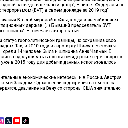
родный разведывательный центр", – пишет Федеральное
 терроризмом (BVT) в своем докладе за 2019 год".
ончания Второй мировой войны, когда в нестабильном
пационных держав. (...) Бывший председатель BVT
о шпиона", – отмечает автор статьи.
а статус геополитической границы, но сохранила свое
адом. Так, в 2010 году в аэропорту Швехат состоялся
– среди 14 человек была и шпионка Анна Чапман. В
лись подслушивать в основном ядерные переговоры с
уже в 2015 году для добычи данных использовалось
чительные экономические интересы и в России, Австрия
ом и Западом. Однако если подозрения в том, что за
ердятся, давление на Вену со стороны США значительно