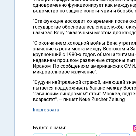
одновременно функционирует как междуна
ведомство по защите конституции и борьбе с
"Эта функция восходит ко времени после ок
государстве обосновались спецслужбы окку
называл Вену "сказочным местом для каждог
"С окончанием холодной войны Вена утратил
значение в роли моста между Востоком и Зап
крупнейший с 1980-х годов обмен агентами 
недавнем прошлом различные стороны пыта
Ираном. По сообщениям американских СМИ, 
микроволновое излучение".
"Будучи нейтральной страной, имеющей зна
пытается поддерживать баланс между Восток
"гаванским синдромом" стоит Москва, подтв
возрастет", – пишет Neue Zürcher Zeitung.
Inopressa.ru
Будьте с нами: