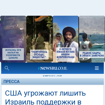
ИСПАНЕЦ ЗРЯ
НАПАЛ НА
РЕЗЕРВИСТА
ЦАХАЛА
20 МАРТА 2015
|
05:39
ПРЕССА
США угрожают лишить
Израиль поддержки в