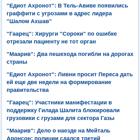
"Едиот Ахронот": В Тель-Авиве появились
граффити с угрозами в адрес лидера
"Шалом Ахшав"
"Гаарец": Хирурги "Сороки" по ошибке
отрезали пациенту не тот орган
"Маарив": Два пешехода погибли на дорогах
страны
"Едиот Ахронот": Ливни просит Переса дать
ей еще две недели на формирование
правительства
"Гаарец": Участники манифестации в
поддержку Гилада Шалита блокировали
грузовики с грузами для сектора Газы
"Маарив": Дело о наезде на Мейталь
Аронсон: полиции сдался третий