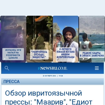
ИСПАНЕЦ ЗРЯ
НАПАЛ НА
РЕЗЕРВИСТА
ЦАХАЛА
20 ОКТЯБРЯ 2008
|
19:26
ПРЕССА
Обзор ивритоязычной
прессы: "Маарив", "Едиот