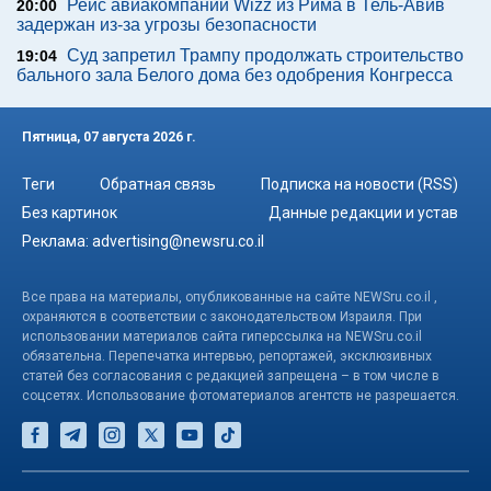
Рейс авиакомпании Wizz из Рима в Тель-Авив
20:00
задержан из-за угрозы безопасности
Суд запретил Трампу продолжать строительство
19:04
бального зала Белого дома без одобрения Конгресса
Пятница, 07 августа 2026 г.
Теги
Обратная связь
Подписка на новости (RSS)
Без картинок
Данные редакции и устав
Реклама:
advertising@newsru.co.il
Все права на материалы, опубликованные на сайте NEWSru.co.il ,
охраняются в соответствии с законодательством Израиля. При
использовании материалов сайта гиперссылка на NEWSru.co.il
обязательна. Перепечатка интервью, репортажей, эксклюзивных
статей без согласования с редакцией запрещена – в том числе в
соцсетях. Использование фотоматериалов агентств не разрешается.