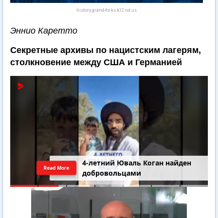
history.grand-forks.k12.nd.us
Эннио Каретто
Секретные архивы по нацистским лагерям,
столкновение между США и Германией
4-летний Юваль Коган найден
Read More
добровольцами