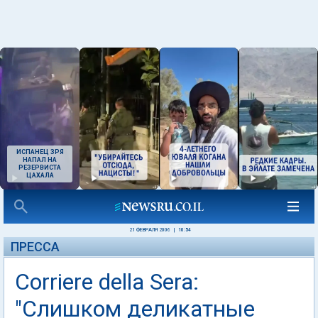
ИСПАНЕЦ ЗРЯ
НАПАЛ НА
РЕЗЕРВИСТА
ЦАХАЛА
21 ФЕВРАЛЯ 2006
|
10:54
ПРЕССА
Corriere della Sera:
"Слишком деликатные