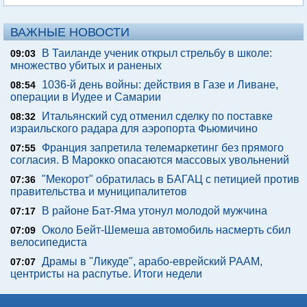
ВАЖНЫЕ НОВОСТИ
В Таиланде ученик открыл стрельбу в школе:
09:03
множество убитых и раненых
1036-й день войны: действия в Газе и Ливане,
08:54
операции в Иудее и Самарии
Итальянский суд отменил сделку по поставке
08:32
израильского радара для аэропорта Фьюмичино
Франция запретила телемаркетинг без прямого
07:55
согласия. В Марокко опасаются массовых увольнений
"Мекорот" обратилась в БАГАЦ с петицией против
07:36
правительства и муниципалитетов
В районе Бат-Яма утонул молодой мужчина
07:17
Около Бейт-Шемеша автомобиль насмерть сбил
07:09
велосипедиста
Драмы в "Ликуде", арабо-еврейский РААМ,
07:07
центристы на распутье. Итоги недели