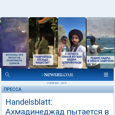
ИСПАНЕЦ ЗРЯ
НАПАЛ НА
РЕЗЕРВИСТА
ЦАХАЛА
21 ИЮЛЯ 2006
|
06:15
ПРЕССА
Handelsblatt:
Ахмадинеджад пытается в