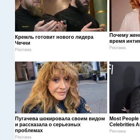
Почему жен
Кремль готовит нового лидера
время инти
Чечни
Реклама
Реклама
Пугачева шокировала своим видом
Most People
и рассказала о серьезных
Celebrities 
проблемах
Реклама
Реклама