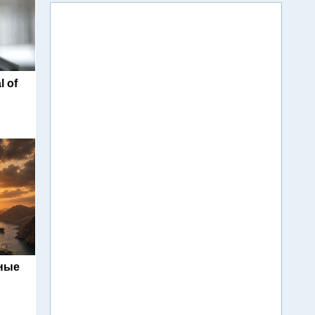
l of
ьные