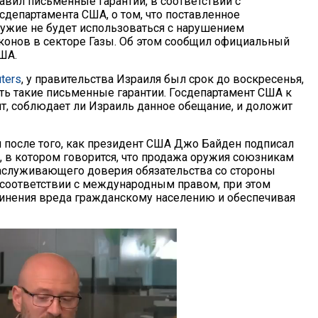
авил письменные гарантии, в соответствии с
сдепартамента США, о том, что поставленное
ужие не будет использоваться с нарушением
конов в секторе Газы. Об этом сообщил официальный
ША.
ters
, у правительства Израиля был срок до воскресенья,
ть такие письменные гарантии. Госдепартамент США к
ит, соблюдает ли Израиль данное обещание, и доложит
 после того, как президент США Джо Байден подписал
 в котором говорится, что продажа оружия союзникам
заслуживающего доверия обязательства со стороны
 соответствии с международным правом, при этом
чинения вреда гражданскому населению и обеспечивая