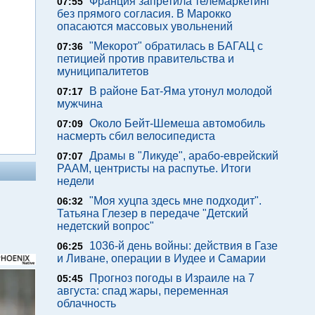
Франция запретила телемаркетинг
07:55
без прямого согласия. В Марокко
опасаются массовых увольнений
"Мекорот" обратилась в БАГАЦ с
07:36
петицией против правительства и
муниципалитетов
В районе Бат-Яма утонул молодой
07:17
мужчина
Около Бейт-Шемеша автомобиль
07:09
насмерть сбил велосипедиста
Драмы в "Ликуде", арабо-еврейский
07:07
РААМ, центристы на распутье. Итоги
недели
"Моя хуцпа здесь мне подходит".
06:32
Татьяна Глезер в передаче "Детский
недетский вопрос"
1036-й день войны: действия в Газе
06:25
и Ливане, операции в Иудее и Самарии
Прогноз погоды в Израиле на 7
05:45
августа: спад жары, переменная
облачность