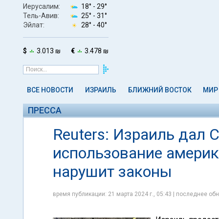
Иерусалим:
18° -
29°
Тель-Авив:
25° -
31°
Эйлат:
28° -
40°
$
3.013 ₪
€
3.478 ₪
ВСЕ НОВОСТИ
ИЗРАИЛЬ
БЛИЖНИЙ ВОСТОК
МИР
ПРЕССА
Reuters: Израиль дал 
использование америк
нарушит законы
время публикации: 21 марта 2024 г., 05:43 | последнее обн