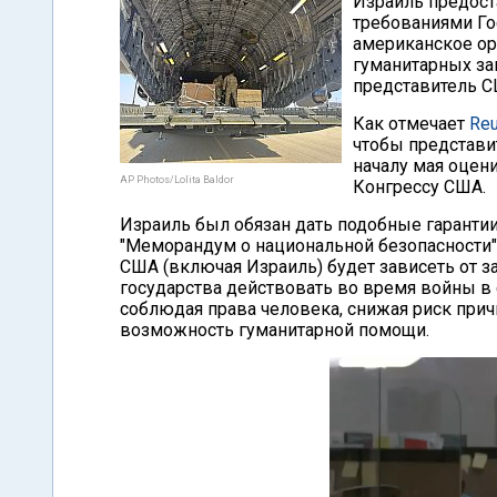
Израиль предост
требованиями Го
американское ор
гуманитарных за
представитель С
Как отмечает
Reu
чтобы представи
началу мая оцен
AP Photos/Lolita Baldor
Конгрессу США.
Израиль был обязан дать подобные гарантии
"Меморандум о национальной безопасности",
США (включая Израиль) будет зависеть от 
государства действовать во время войны в
соблюдая права человека, снижая риск при
возможность гуманитарной помощи.