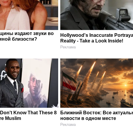
щины издают звуки во
Hollywood's Inaccurate Portraya
мной близости?
Reality - Take a Look Inside!
Реклама
 Don't Know That These 8
Ближний Восток: Все актуал
Are Muslim
новости в одном месте
Реклама