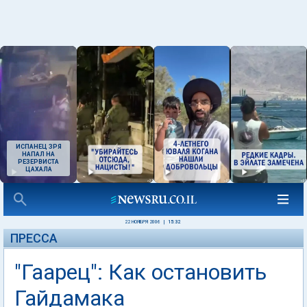
ИСПАНЕЦ ЗРЯ
НАПАЛ НА
РЕЗЕРВИСТА
ЦАХАЛА
22 НОЯБРЯ 2006
|
15:32
ПРЕССА
"Гаарец": Как остановить
Гайдамака