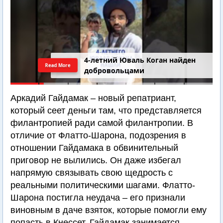
4-летний Юваль Коган найден
Read More
добровольцами
Аркадий Гайдамак – новый репатриант,
который сеет деньги там, что представляется
филантропией ради самой филантропии. В
отличие от Флатто-Шарона, подозрения в
отношении Гайдамака в обвинительный
приговор не вылились. Он даже избегал
напрямую связывать свою щедрость с
реальными политическими шагами. Флатто-
Шарона постигла неудача – его признали
виновным в даче взяток, которые помогли ему
попасть в Кнессет. Гайдамак занимается