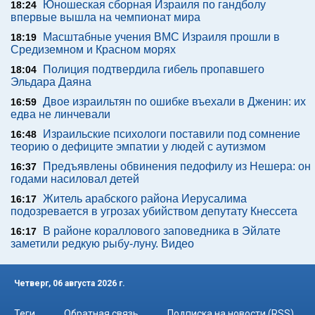
Юношеская сборная Израиля по гандболу
18:24
впервые вышла на чемпионат мира
Масштабные учения ВМС Израиля прошли в
18:19
Средиземном и Красном морях
Полиция подтвердила гибель пропавшего
18:04
Эльдара Даяна
Двое израильтян по ошибке въехали в Дженин: их
16:59
едва не линчевали
Израильские психологи поставили под сомнение
16:48
теорию о дефиците эмпатии у людей с аутизмом
Предъявлены обвинения педофилу из Нешера: он
16:37
годами насиловал детей
Житель арабского района Иерусалима
16:17
подозревается в угрозах убийством депутату Кнессета
В районе кораллового заповедника в Эйлате
16:17
заметили редкую рыбу-луну. Видео
Четверг, 06 августа 2026 г.
Теги
Обратная связь
Подписка на новости (RSS)