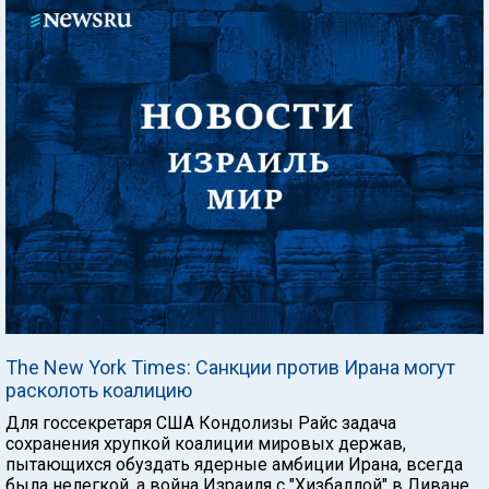
The New York Times: Санкции против Ирана могут
расколоть коалицию
Для госсекретаря США Кондолизы Райс задача
сохранения хрупкой коалиции мировых держав,
пытающихся обуздать ядерные амбиции Ирана, всегда
была нелегкой, а война Израиля с "Хизбаллой" в Ливане