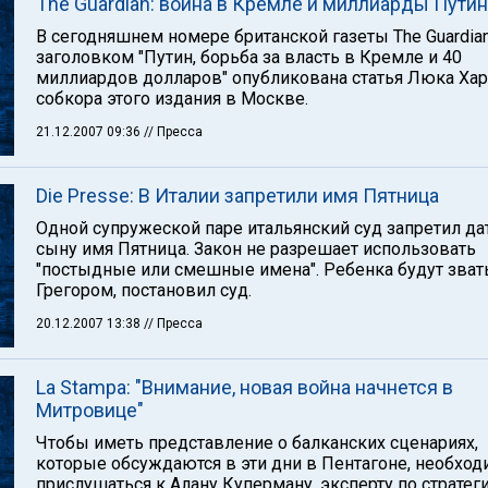
The Guardian: война в Кремле и миллиарды Путин
В сегодняшнем номере британской газеты The Guardia
заголовком "Путин, борьба за власть в Кремле и 40
миллиардов долларов" опубликована статья Люка Хар
собкора этого издания в Москве.
21.12.2007 09:36
// Пресса
Die Presse: В Италии запретили имя Пятница
Одной супружеской паре итальянский суд запретил да
сыну имя Пятница. Закон не разрешает использовать
"постыдные или смешные имена". Ребенка будут зват
Грегором, постановил суд.
20.12.2007 13:38
// Пресса
La Stampa: "Внимание, новая война начнется в
Митровице"
Чтобы иметь представление о балканских сценариях,
которые обсуждаются в эти дни в Пентагоне, необхо
прислушаться к Алану Куперману, эксперту по стратег