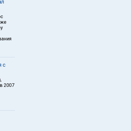
ал
рс
 же
ру
вания
я с
,
в 2007