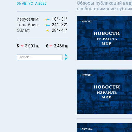
Обзоры публикаций веду
06 АВГУСТА 2026
особое внимание публи
Иерусалим:
18° -
31°
Тель-Авив:
24° -
32°
Эйлат:
28° -
41°
$
3.001 ₪
€
3.466 ₪