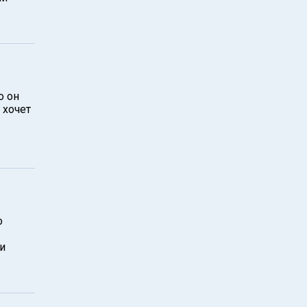
о он
 хочет
о
и