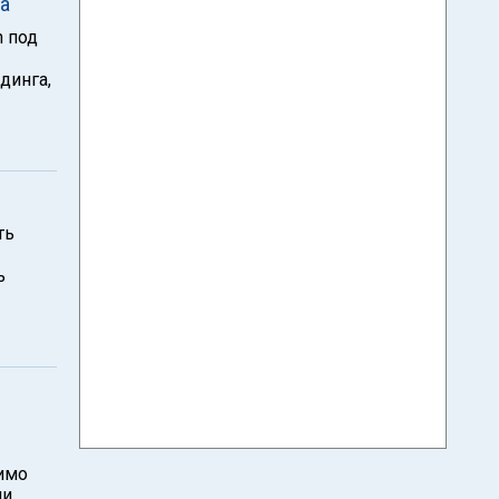
а
n под
динга,
ть
ь
димо
ии