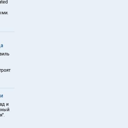
ated
ыми.
да
раиль
троят
ии
ад и
шный
".