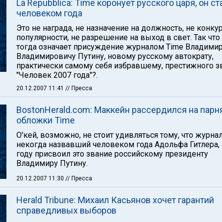
La Repubblica: Time коронует русского царя, он ст
человеком года
Это не награда, не назначение на должность, не конку
популярности, не разрешение на выход в свет. Так что
тогда означает присуждение журналом Time Владими
Владимировичу Путину, новому русскому автократу,
практически самому себя избравшему, престижного з
"Человек 2007 года"?.
20.12.2007 11:41
// Пресса
BostonHerald.com: Маккейн рассердился на парн
обложки Time
О'кей, возможно, не стоит удивляться тому, что журнал
некогда назвавший человеком года Адольфа Гитлера, 
году присвоил это звание российскому президенту
Владимиру Путину.
20.12.2007 11:30
// Пресса
Herald Tribune: Михаил Касьянов хочет гарантий
справедливых выборов