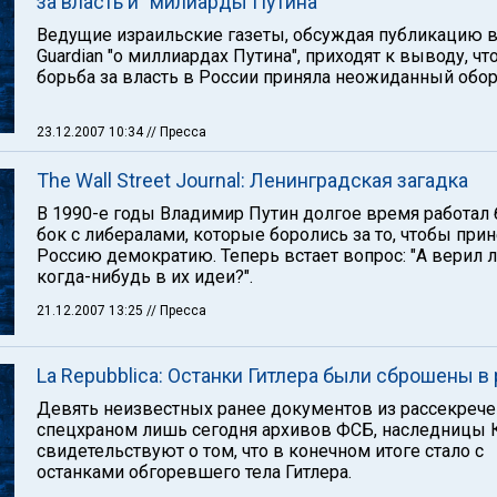
за власть и "милиарды Путина"
Ведущие израильские газеты, обсуждая публикацию в
Guardian "о миллиардах Путина", приходят к выводу, чт
борьба за власть в России приняла неожиданный обор
23.12.2007 10:34
// Пресса
The Wall Street Journal: Ленинградская загадка
В 1990-е годы Владимир Путин долгое время работал 
бок с либералами, которые боролись за то, чтобы прин
Россию демократию. Теперь встает вопрос: "А верил л
когда-нибудь в их идеи?".
21.12.2007 13:25
// Пресса
La Repubblica: Останки Гитлера были сброшены в 
Девять неизвестных ранее документов из рассекреч
спецхраном лишь сегодня архивов ФСБ, наследницы 
свидетельствуют о том, что в конечном итоге стало с
останками обгоревшего тела Гитлера.