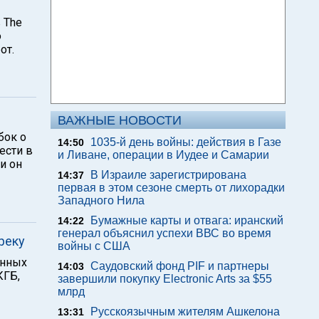
 The
о
от.
ВАЖНЫЕ НОВОСТИ
бок о
1035-й день войны: действия в Газе
14:50
ести в
и Ливане, операции в Иудее и Самарии
и он
В Израиле зарегистрирована
14:37
первая в этом сезоне смерть от лихорадки
Западного Нила
Бумажные карты и отвага: иранский
14:22
генерал объяснил успехи ВВС во время
реку
войны с США
енных
Саудовский фонд PIF и партнеры
14:03
КГБ,
завершили покупку Electronic Arts за $55
млрд
Русскоязычным жителям Ашкелона
13:31