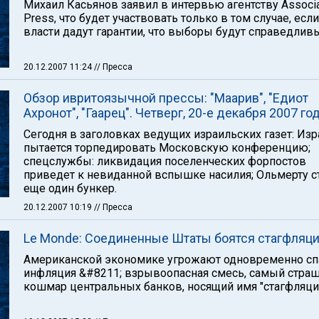
Михаил Касьянов заявил в интервью агентству Associ
Press, что будет участвовать только в том случае, если
власти дадут гарантии, что выборы будут справедлив
20.12.2007 11:24
// Пресса
Обзор ивритоязычной прессы: "Маарив", "Едиот
Ахронот", "Гаарец". Четверг, 20-е декабря 2007 го
Сегодня в заголовках ведущих израильских газет: Из
пытается торпедировать Московскую конференцию;
спецслужбы: ликвидация поселенческих форпостов
приведет к невиданной вспышке насилия; Ольмерту с
еще один бункер.
20.12.2007 10:19
// Пресса
Le Monde: Соединенные Штаты боятся стагфляц
Американской экономике угрожают одновременно сп
инфляция &#8211; взрывоопасная смесь, самый стра
кошмар центральных банков, носящий имя "стагфляция