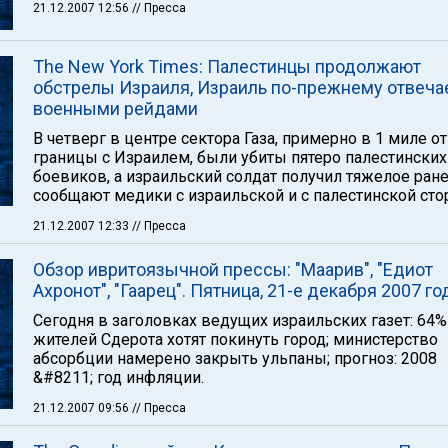
21.12.2007 12:56
// Пресса
The New York Times: Палестинцы продолжают
обстрелы Израиля, Израиль по-прежнему отвеча
военными рейдами
В четверг в центре сектора Газа, примерно в 1 миле от
границы с Израилем, были убиты пятеро палестинских
боевиков, а израильский солдат получил тяжелое ране
сообщают медики с израильской и с палестинской сто
21.12.2007 12:33
// Пресса
Обзор ивритоязычной прессы: "Маарив", "Едиот
Ахронот", "Гаарец". Пятница, 21-е декабря 2007 го
Сегодня в заголовках ведущих израильских газет: 64%
жителей Сдерота хотят покинуть город; министерство
абсорбции намерено закрыть ульпаны; прогноз: 2008
&#8211; год инфляции.
21.12.2007 09:56
// Пресса