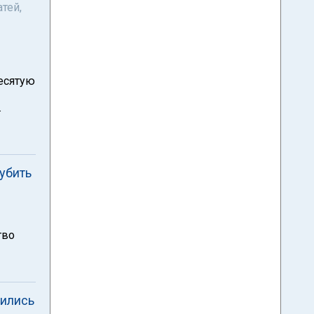
тей,
десятую
.
убить
тво
пились