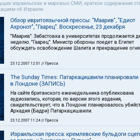
щих израильских и мировых СМИ, краткое содержание ста
кациям об Израиле
Обзор ивритоязычной прессы: "Маарив", "Едиот
Ахронот", "Гаарец". Воскресенье, 23 декабря
"Маарив": Забастовка в университетах продолжается 
неделю. "Гаарец": Министр обороны поедет в Египет
обсуждать освобождение Шалита и прекращение огня
23.12.2007 12:01
// Пресса
The Sunday Times: Патаркацишвили планировали 
в Лондоне (ЗАПИСЬ)
На сайте британского еженедельника опубликована
аудиозапись, которая, по версии этого издания,
свидетельствует, что в Лондоне планировалось убийс
Аркадия (Бадри) Патаркацишвили.
23.12.2007 11:24
// Пресса
Израильская пресса: кремлевские бульдоги сце