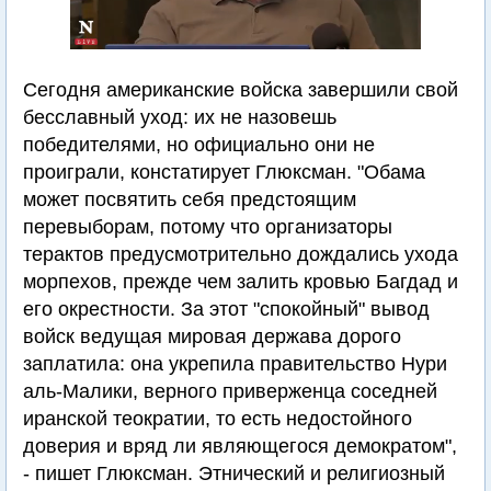
Сегодня американские войска завершили свой
бесславный уход: их не назовешь
победителями, но официально они не
проиграли, констатирует Глюксман. "Обама
может посвятить себя предстоящим
перевыборам, потому что организаторы
терактов предусмотрительно дождались ухода
морпехов, прежде чем залить кровью Багдад и
его окрестности. За этот "спокойный" вывод
войск ведущая мировая держава дорого
заплатила: она укрепила правительство Нури
аль-Малики, верного приверженца соседней
иранской теократии, то есть недостойного
доверия и вряд ли являющегося демократом",
- пишет Глюксман. Этнический и религиозный