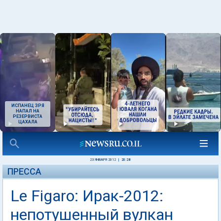
ИСПАНЕЦ ЗРЯ
НАПАЛ НА
РЕЗЕРВИСТА
ЦАХАЛА
23 ЯНВАРЯ 2012
|
20:28
ПРЕССА
Le Figaro: Ирак-2012:
непотушенный вулкан