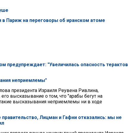
суше
и в Париж на переговоры об иранском атоме
ром предупреждает: "Увеличилась опасность терактов
вания неприемлемы"
слова президента Израиля Реувена Ривлина,
его высказывание о том, что "арабы бегут на
о такие высказывания неприемлемы ни в ходе
е правительство, Лицман и Гафни отказались: мы не
ил