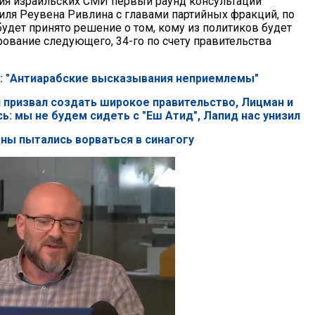
ия израильских СМИ первый раунд консультаций
иля Реувена Ривлина с главами партийных фракций, по
будет принято решение о том, кому из политиков будет
ование следующего, 34-го по счету правительства
": "Антиарабские высказывания неприемлемы"
н призвал создать широкое правительство, Лицман и
ь: мы не будем сидеть с "Еш Атид", Лапид нас унизил
аны пытались ворваться в синагогу