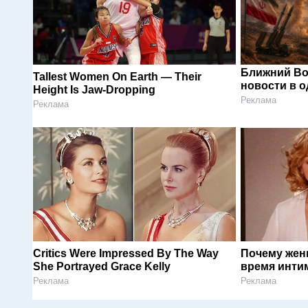
Ближний Во
Tallest Women On Earth — Their
новости в 
Height Is Jaw-Dropping
Реклама
Реклама
Critics Were Impressed By The Way
Почему жен
She Portrayed Grace Kelly
время инти
Реклама
Реклама