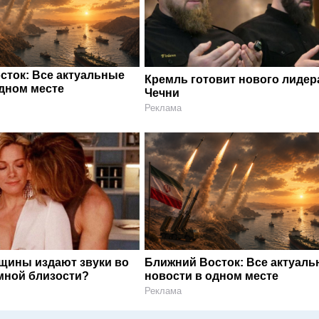
сток: Все актуальные
Кремль готовит нового лидер
одном месте
Чечни
Реклама
щины издают звуки во
Ближний Восток: Все актуал
мной близости?
новости в одном месте
Реклама