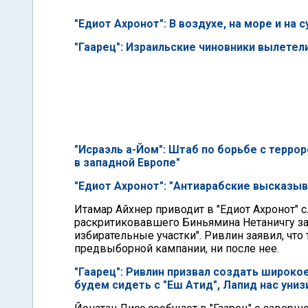
"Едиот Ахронот": В воздухе, на море и на 
"Гаарец": Израильские чиновники вылетел
"Исраэль а-Йом": Штаб по борьбе с терро
в западной Европе"
"Едиот Ахронот": "Антиарабские высказы
Итамар Айхнер приводит в "Едиот Ахронот" 
раскритиковавшего Биньямина Нетаничгу за 
избирательные участки". Ривлин заявил, чт
предвыборной кампании, ни после нее.
"Гаарец": Ривлин призвал создать широко
будем сидеть с "Еш Атид", Лапид нас униз