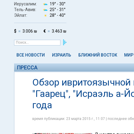
Иерусалим:
19° -
30°
Тель-Авив:
25° -
31°
Эйлат:
28° -
40°
$
3.006 ₪
€
3.463 ₪
ВСЕ НОВОСТИ
ИЗРАИЛЬ
БЛИЖНИЙ ВОСТОК
МИР
ПРЕССА
Обзор ивритоязычной п
"Гаарец", "Исраэль а-Й
года
время публикации: 23 марта 2015 г., 11:07 | последнее обн