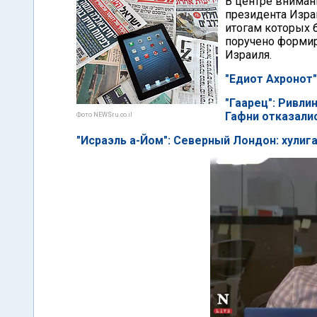
В центре вниман
президента Изра
итогам которых 
поручено формир
Израиля.
"Едиот Ахронот
"Гаарец": Ривли
Гафни отказалис
Фото NEWSru.co.il
"Исраэль а-Йом": Северный Лондон: хулиг