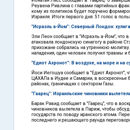
Йонатан Лисс сообщает в "Гаарец" о заверш
Реувена Ривлина с главами партийных фракц
кому из политиков будет поручено формиров
Израиля. Итоги первого дня: 51 голос в поль
"Исраэль а-Йом": Северный Лондон: хулиг
Эли Леон сообщает в "Исраэль а-Йом", что в
атаковала лондонскую синагогу в районе Ст
прихожане собрались на утреннюю молитву
нападения, один человек получил травмы и 
"Едиот Ахронот": В воздухе, на море и на 
Йоси Иегошуа сообщает в "Едиот Ахронот", ч
ЦАХАЛа в Иудее и Самарии, в воскресенье
районах, граничащих с сектором Газы.
"Гаарец": Израильские чиновники вылетел
Барак Равид сообщает в "Гаарец", что в во
чиновников вылетела в Париж, чтобы обсу
государств по поводу иранского атома. Пере
последнего и решающего раунда переговор