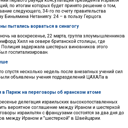
ении первого раунда консультаций президента Израиля
ий, по итогам которых будет принято решение о том,
ание следующего, 34-го по счету правительства
зу Биньямина Нетаниягу. 24 – в пользу Герцога.
аны пытались ворваться в синагогу
 ночь на воскресенье, 22 марта, группа злоумышленников
эмфорд Хилл на севере британской столицы, где
. Полиция задержала шестерых виновников этого
был госпитализирован.
суше
то спустя несколько недель после внезапных учений сил
 были объявлены учения подразделений ЦАХАЛа в
и в Париж на переговоры об иранском атоме
скресенье делегация израильских высокопоставленных
дить вероятное соглашение между Ираном и шестеркой
говоры израильтян с французами состоятся за два дня до
ов между Ираном и "шестеркой" в Швейцарии.