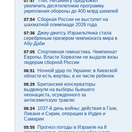
Ynet: Нетаниягу предложил
07:57
увеличить десятилетнюю программу
укрепления обороны до 400 млрд шекелей
Сборная России не выступит на
07:54
шахматной олимпиаде 2026 года
Джиу-джитсу. Израильтянка стала
07:36
серебряным призером чемпионата мира в
Абу-Даби
Спортивная гимнастика. Чемпионат
07:05
Европы. Власти Хорватии не выдали визы
лидерам сборной России
Ночной удар по Украине: в Киевской
06:51
области есть жертвы, в их числе ребенок
Британские консерваторы
06:29
выдвинули на выборы бывшего
неонациста, осужденного за
антисемитскую травлю
1037-й день войны: действия в Газе,
06:24
Ливане и Сирии, операции в Иудее и
Самарии
Прогноз погоды в Израиле на 8
05:55