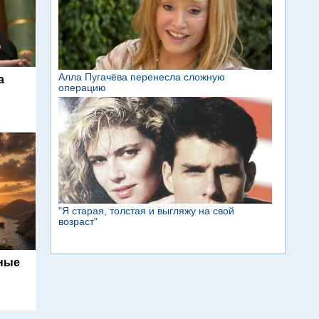
а
ьные