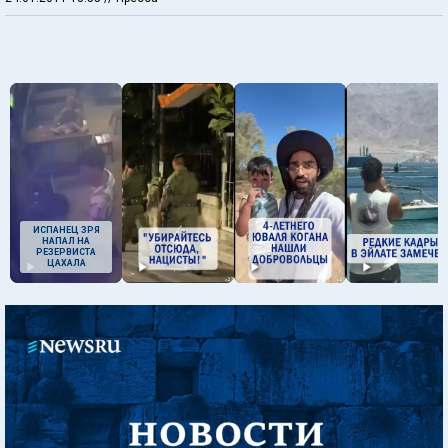
ИСПАНЕЦ ЗРЯ
НАПАЛ НА
РЕЗЕРВИСТА
ЦАХАЛА