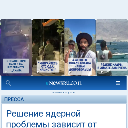
ИСПАНЕЦ ЗРЯ
НАПАЛ НА
РЕЗЕРВИСТА
ЦАХАЛА
24 МАРТА 2015
|
13:17
ПРЕССА
Решение ядерной
проблемы зависит от