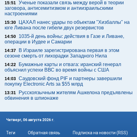
Ученые показали связь между верой в теории
15:51
заговора, антисемитизмом и антиизраильскими
настроениями
ЦАХАЛ нанес удары по объектам "Хизбаллы" на
15:30
юге Ливана после гибели двух резервистов
1035-й день войны: действия в Газе и Ливане,
14:50
операции в Иудее и Самарии
В Израиле зарегистрирована первая в этом
14:37
сезоне смерть от лихорадки Западного Нила
Бумажные карты и отвага: иранский генерал
14:22
объяснил успехи ВВС во время войны с США
Саудовский фонд PIF и партнеры завершили
14:03
покупку Electronic Arts за $55 млрд
Русскоязычным жителям Ашкелона предъявлены
13:31
обвинения в шпионаже
Четверг, 06 августа 2026 г.
Теги
Обратная связь
Подписка на новости (RSS)