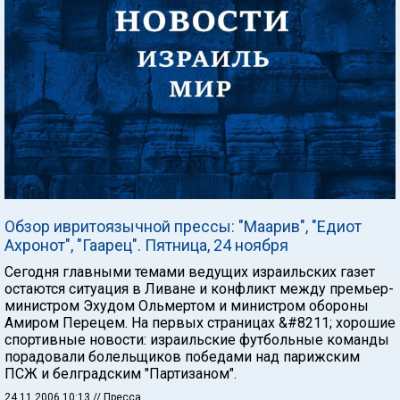
Обзор ивритоязычной прессы: "Маарив", "Едиот
Ахронот", "Гаарец". Пятница, 24 ноября
Сегодня главными темами ведущих израильских газет
остаются ситуация в Ливане и конфликт между премьер-
министром Эхудом Ольмертом и министром обороны
Амиром Перецем. На первых страницах &#8211; хорошие
спортивные новости: израильские футбольные команды
порадовали болельщиков победами над парижским
ПСЖ и белградским "Партизаном".
24.11.2006 10:13
// Пресса