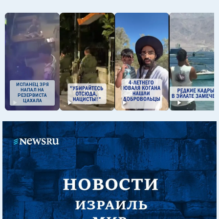
ИСПАНЕЦ ЗРЯ
НАПАЛ НА
РЕЗЕРВИСТА
ЦАХАЛА