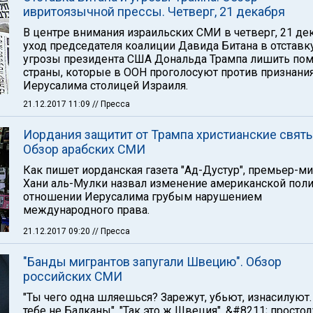
ивритоязычной прессы. Четверг, 21 декабря
В центре внимания израильских СМИ в четверг, 21 дек
уход председателя коалиции Давида Битана в отставк
угрозы президента США Дональда Трампа лишить пом
страны, которые в ООН проголосуют против признани
Иерусалима столицей Израиля.
21.12.2017 11:09
// Пресса
Иордания защитит от Трампа христианские свят
Обзор арабских СМИ
Как пишет иорданская газета "Ад-Дустур", премьер-м
Хани аль-Мулки назвал изменение американской поли
отношении Иерусалима грубым нарушением
международного права.
21.12.2017 09:20
// Пресса
"Банды мигрантов запугали Швецию". Обзор
российских СМИ
"Ты чего одна шляешься? Зарежут, убьют, изнасилуют.
тебе не Балканы". "Так это ж Швеция", &#8211; просто