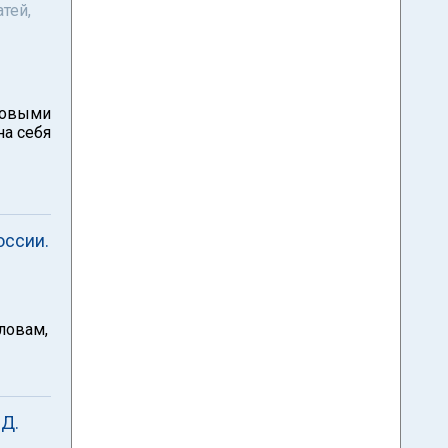
тей,
ровыми
на себя
оссии.
ловам,
ВД.