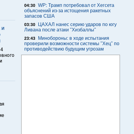
WP: Трамп потребовал от Хегсета
04:30
объяснений из-за истощения ракетных
запасов США
ЦАХАЛ нанес серию ударов по югу
03:30
 и
Ливана после атаки "Хизбаллы"
р
Минобороны: в ходе испытания
23:43
я
проверили возможности системы "Хец" по
противодействию будущим угрозам
24
овного
и
ая
ме