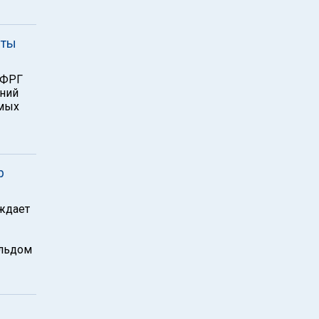
сты
 ФРГ
ений
емых
р
ждает
альдом