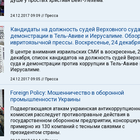
душе у простых христиан Бейт-Лехема.
24.12.2017 09:09
// Пресса
Кандидаты на должность судей Верховного суда
демонстрации в Тель-Авиве и Иерусалиме. Обзо
ивритоязычной прессы. Воскресенье, 24 декабр
В центре внимания израильских СМИ в воскресенье, 
декабря, список кандидатов на должность судей Верх
суда и демонстрации против коррупции в Тель-Авиве 
Иерусалиме.
24.12.2017 09:05
// Пресса
Foreign Policy: Мошенничество в оборонной
промышленности Украины
Подвергающаяся атакам украинская антикоррупционн
комиссия расследует противоправные действия в
государственном оборонном предприятии, консорциу
примерно из 130 компаний с тесными связями с
президентом страны.