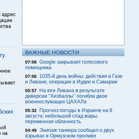
 адрес
дации
нства
ВАЖНЫЕ НОВОСТИ
гу.
Google закрывает голосового
07:08
помощника
анное
1035-й день войны: действия в Газе
07:06
и Ливане, операции в Иудее и Самарии
сывает
На юге Ливана в результате
05:57
диверсии "Хизбаллы" погибли двое
военнослужащих ЦАХАЛа
Прогноз погоды в Израиле на 6
05:32
бских
августа: небольшой спад жары,
переменная облачность
ный
Экипаж танкера сообщил о двух
04:49
 на
взрывах в Ормузском проливе