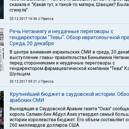
сказала я. "Какая тут, к такой-то матери, Швеция? Была
сгинула".
20.12.2017 16:36
// Пресса
Речь Нетаниягу и неудачные переговоры с
гендиректором "Тевы". Обзор ивритоязычной пр
Среда, 20 декабря
В центре внимания израильских СМИ в среду, 20 дека
выступление главы-правительства Биньямина Нетани
перед сторонниками и неудачные переговоры с
гендиректором фармацевтической компании "Тева" К
Шульцем.
20.12.2017 09:21
// Пресса
Крупнейший бюджет в саудовской истории. Обз
арабских СМИ
Выходящая в Саудовской Аравии газета "Оказ" сообщае
король Салман бин Абдул Азиз утвердил самый боль
истории королевства бюджет. Его объем составляет о
260 миллиардов долларов США.