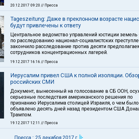
20.12.2017 09:20
// Пресса
Tageszeitung: Даже в преклонном возрасте наци
будут привлечены к ответу
Центральное ведомство управлений юстиции земель
по расследованию национал-социалистских преступл
закончило расследование против десяти предполага
сотрудников концентрационных лагерей.
19.12.2017 16:16
// Пресса
Иерусалим привел США к полной изоляции. Обзо
российских СМИ
Документ, вынесенный на голосование в СБ ООН, осу
серьезные последствия американского решения по
признанию Иерусалима столицей Израиля, о чем было
объявлено десять дней назад президентом США Дон
Трампом.
19.12.2017 12:11
// Пресса
Пресса :: 25 декабря 2017 г.