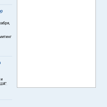
ор
кабря,
митинг
а
 и
ША".