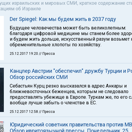
щих израильских и мировых СМИ, краткое содержание ста
кациям об Израиле
Der Spiegel: Как мы будем жить в 2037 году
Будущее человечества может быть великолепным:
благодаря цифровой медицине мы станем более здо
и будем жить дольше, искусственный разум возьмет 
обременительные хлопоты по хозяйству.
25.12.2017 19:20
// Пресса
Канцлер Австрии "обеспечил" дружбу Турции и Р
Обзор российских СМИ
Себастьян Курц резко высказался в адрес Анкары и
ближневосточных беженцев, которым не следовало
предоставлять убежище в Европе. Туркам же, по его с
вообще лучше забыть о членстве в ЕС.
25.12.2017 12:58
// Пресса
Юридический советник правительства против М
Обзор ивритоязычной прессы. Понедельник, 25