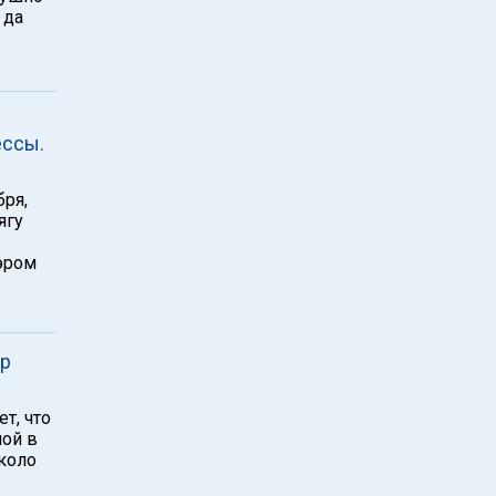
 да
ессы.
бря,
ягу
эром
ор
т, что
шой в
коло