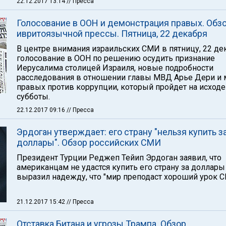
22.12.2017 13:14
// Пресса
Голосование в ООН и демонстрация правых. Обз
ивритоязычной прессы. Пятница, 22 декабря
В центре внимания израильских СМИ в пятницу, 22 де
голосование в ООН по решению осудить признание
Иерусалима столицей Израиля, новые подробности
расследования в отношении главы МВД Арье Дери и 
правых против коррупции, который пройдет на исходе
субботы.
22.12.2017 09:16
// Пресса
Эрдоган утверждает: его страну "нельзя купить з
доллары". Обзор российских СМИ
Президент Турции Реджеп Тейип Эрдоган заявил, что
американцам не удастся купить его страну за доллары
выразил надежду, что "мир преподаст хороший урок С
21.12.2017 15:42
// Пресса
Отставка Битана и угрозы Трампа. Обзор