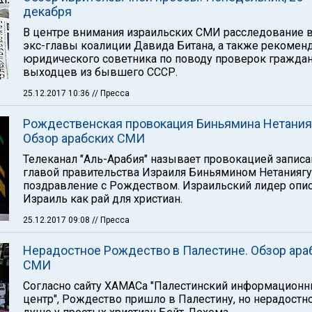
декабря
В центре внимания израильских СМИ расследование в
экс-главы коалиции Давида Битана, а также рекомен
юридического советника по поводу проверок гражда
выходцев из бывшего СССР.
25.12.2017 10:36
// Пресса
Рождественская провокация Биньямина Нетания
Обзор арабских СМИ
Телеканал "Аль-Арабия" называет провокацией запис
главой правительства Израиля Биньямином Нетаниягу
поздравление с Рождеством. Израильский лидер опи
Израиль как рай для христиан.
25.12.2017 09:08
// Пресса
Нерадостное Рождество в Палестине. Обзор ара
СМИ
Согласно сайту ХАМАСа "Палестинский информацион
центр", Рождество пришло в Палестину, но нерадостно