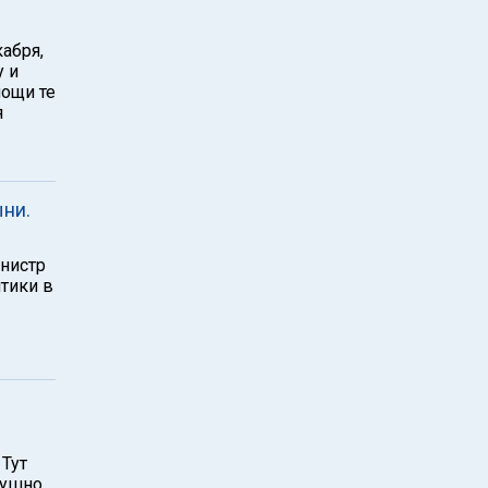
абря,
у и
ощи те
я
ыни.
инистр
тики в
 Тут
душно