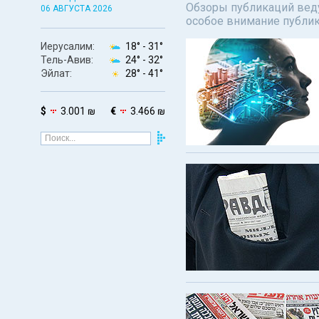
Обзоры публикаций веду
06 АВГУСТА 2026
особое внимание публи
Иерусалим:
18° -
31°
Тель-Авив:
24° -
32°
Эйлат:
28° -
41°
$
3.001 ₪
€
3.466 ₪