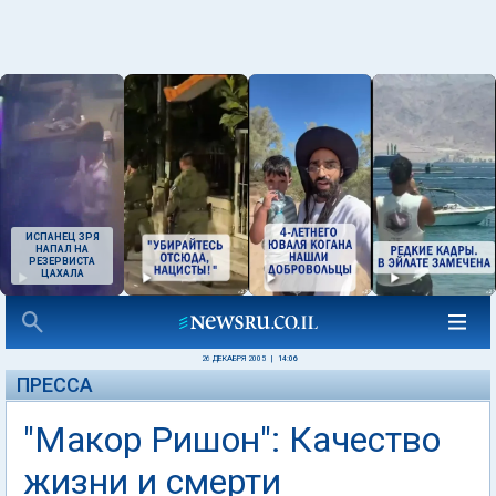
ИСПАНЕЦ ЗРЯ
НАПАЛ НА
РЕЗЕРВИСТА
ЦАХАЛА
26 ДЕКАБРЯ 2005
|
14:06
ПРЕССА
"Макор Ришон": Качество
жизни и смерти