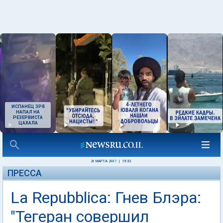
ИСПАНЕЦ ЗРЯ
НАПАЛ НА
РЕЗЕРВИСТА
ЦАХАЛА
26 МАРТА 2007
|
15:32
ПРЕССА
La Repubblica: Гнев Блэра:
"Тегеран совершил