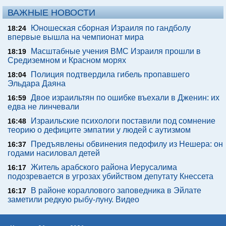
ВАЖНЫЕ НОВОСТИ
Юношеская сборная Израиля по гандболу
18:24
впервые вышла на чемпионат мира
Масштабные учения ВМС Израиля прошли в
18:19
Средиземном и Красном морях
Полиция подтвердила гибель пропавшего
18:04
Эльдара Даяна
Двое израильтян по ошибке въехали в Дженин: их
16:59
едва не линчевали
Израильские психологи поставили под сомнение
16:48
теорию о дефиците эмпатии у людей с аутизмом
Предъявлены обвинения педофилу из Нешера: он
16:37
годами насиловал детей
Житель арабского района Иерусалима
16:17
подозревается в угрозах убийством депутату Кнессета
В районе кораллового заповедника в Эйлате
16:17
заметили редкую рыбу-луну. Видео