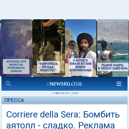
ИСПАНЕЦ ЗРЯ
НАПАЛ НА
РЕЗЕРВИСТА
ЦАХАЛА
27 АВГУСТА 2012
|
05:33
ПРЕССА
Corriere della Sera: Бомбить
аятолл - сладко. Реклама