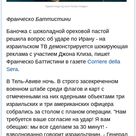
Spaceimaging.com/Getty Images
Франческо Баттистини
Баночка с шоколадной ореховой пастой
решила вопрос об ударе по Ирану - на
израильском ТВ демонстрируется шокирующая
реклама с участием Джона Клиза, пишет
Франческо Баттистини в газете
Corriere della
Sera
.
В Тель-Авиве ночь. В строго засекреченном
военном штабе среди флагов и карт с
отмеченными на них ядерными объектами три
израильских и три американских офицера
собрались за столом с планом операции. "Нам
требуется ваше согласие на удар! Я вам
обещаю: мы все сделаем за 30 минут! -
взволнованно говорит израильтянин. - Генерал