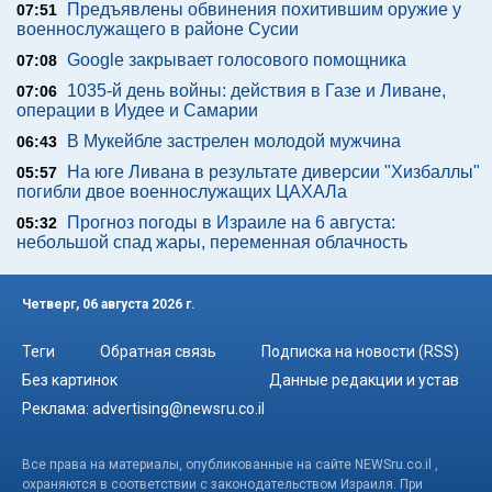
Предъявлены обвинения похитившим оружие у
07:51
военнослужащего в районе Сусии
Google закрывает голосового помощника
07:08
1035-й день войны: действия в Газе и Ливане,
07:06
операции в Иудее и Самарии
В Мукейбле застрелен молодой мужчина
06:43
На юге Ливана в результате диверсии "Хизбаллы"
05:57
погибли двое военнослужащих ЦАХАЛа
Прогноз погоды в Израиле на 6 августа:
05:32
небольшой спад жары, переменная облачность
Четверг, 06 августа 2026 г.
Теги
Обратная связь
Подписка на новости (RSS)
Без картинок
Данные редакции и устав
Реклама:
advertising@newsru.co.il
Все права на материалы, опубликованные на сайте NEWSru.co.il ,
охраняются в соответствии с законодательством Израиля. При