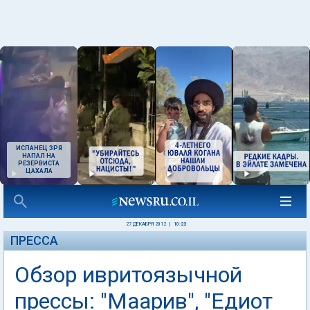
ИСПАНЕЦ ЗРЯ
НАПАЛ НА
РЕЗЕРВИСТА
ЦАХАЛА
27 ДЕКАБРЯ 2012
|
10:23
ПРЕССА
Обзор ивритоязычной
прессы: "Маарив", "Едиот