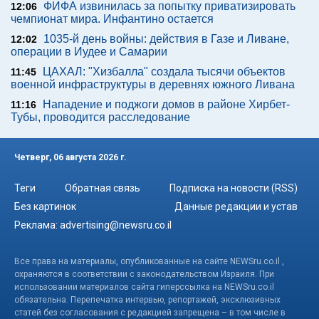
ФИФА извинилась за попытку приватизировать
12:06
чемпионат мира. Инфантино остается
1035-й день войны: действия в Газе и Ливане,
12:02
операции в Иудее и Самарии
ЦАХАЛ: "Хизбалла" создала тысячи объектов
11:45
военной инфраструктуры в деревнях южного Ливана
Нападение и поджоги домов в районе Хирбет-
11:16
Тубы, проводится расследование
Четверг, 06 августа 2026 г.
Теги
Обратная связь
Подписка на новости (RSS)
Без картинок
Данные редакции и устав
Реклама:
advertising@newsru.co.il
Все права на материалы, опубликованные на сайте NEWSru.co.il ,
охраняются в соответствии с законодательством Израиля. При
использовании материалов сайта гиперссылка на NEWSru.co.il
обязательна. Перепечатка интервью, репортажей, эксклюзивных
статей без согласования с редакцией запрещена – в том числе в