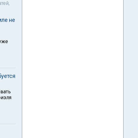
тей,
мле не
 уже
буется
овать
риэля