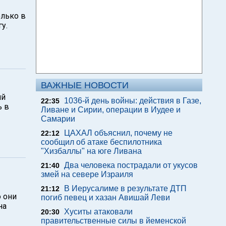
олько в
у.
ВАЖНЫЕ НОВОСТИ
ий
1036-й день войны: действия в Газе,
22:35
ь в
Ливане и Сирии, операции в Иудее и
Самарии
ЦАХАЛ объяснил, почему не
22:12
сообщил об атаке беспилотника
"Хизбаллы" на юге Ливана
Два человека пострадали от укусов
21:40
змей на севере Израиля
В Иерусалиме в результате ДТП
21:12
 они
погиб певец и хазан Авишай Леви
на
Хуситы атаковали
20:30
правительственные силы в йеменской