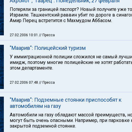
Ахронот", "Гаарец". Понедельник, 27 февраля
Потеряли за границей паспорт? Новый получите уже т
Израиле. Ташкентский раввин убит по дороге в синагог
Амир Перец встретится с Махмудом Аббасом.
27.02.2006 10:01
// Пресса
"Маарив": Полицейский туризм
У иммиграционной полиции сложился не самый лучш
имидж, поэтому многие полицейские не хотят работат
этом департаменте.
27.02.2006 07:48
// Пресса
"Маарив": Подземные стоянки приспособят к
автомобилям на газу
Автомобили на газу обладают массой преимуществ, но
могут быть очень опасными. Например, при парковке 
закрытой подземной стоянке.