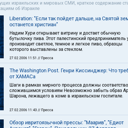
щих израильских и мировых СМИ, краткое содержание ста
кациям об Израиле
Liberation: "Если так пойдет дальше, на Святой зе
останется христиан"
Надим Хури открывает витрину и достает обычную
бутылочку пива. Этот палестинский предприниматель
производит светлое, темное и легкое пиво, образцы
которого выставлены за стеклом.
27.02.2006 11:51
// Пресса
The Washington Post. Генри Киссинджер: Что тре
от ХАМАСа
Шаги в рамках мирного процесса должны соответств
сложившимся условиям Невозможно забыть образ А
Шарона, лежащего в коме в израильском госпитале.
27.02.2006 11:43
// Пресса
Обзор ивритоязычной прессы: "Маарив", "Едиот