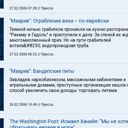
27.02.2006 07:28
// Пресса
"Маарив": Ограбление века – по-еврейски
Темной ночью грабители проникли на кухню ресторан
"Рахаму а-Гадоль" и приступили к делу. За стеной их ж
многомиллионный приз. Но на пути грабителей
встала&#8230; водопроводная труба.
27.02.2006 06:52
// Пресса
"Маарив": Бандитские питы
Завладев наркобизнесом, массажными кабинетами и
игральными домами, преступные организации нашли
способ увеличить свои доходы: торговать питами.
26.02.2006 10:49
// Пресса
The Washington Post: Исмаил Ханийя: "Мы не хот
сбрасывать евреев в море"