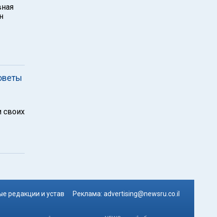
вная
н
Советы
 своих
е редакции и устав
Реклама:
advertising@newsru.co.il