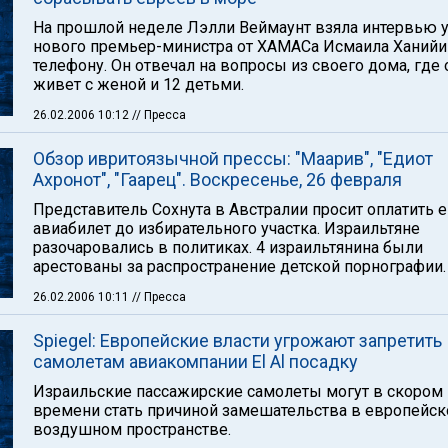
На прошлой неделе Лэлли Веймаунт взяла интервью 
нового премьер-министра от ХАМАСа Исмаила Ханийи
телефону. Он отвечал на вопросы из своего дома, где 
живет с женой и 12 детьми.
26.02.2006 10:12
// Пресса
Обзор ивритоязычной прессы: "Маарив", "Едиот
Ахронот", "Гаарец". Воскресенье, 26 февраля
Представитель Сохнута в Австралии просит оплатить 
авиабилет до избирательного участка. Израильтяне
разочаровались в политиках. 4 израильтянина были
арестованы за распространение детской порнографии.
26.02.2006 10:11
// Пресса
Spiegel: Европейские власти угрожают запретить
самолетам авиакомпании El Al посадку
Израильские пассажирские самолеты могут в скором
времени стать причиной замешательства в европейс
воздушном пространстве.