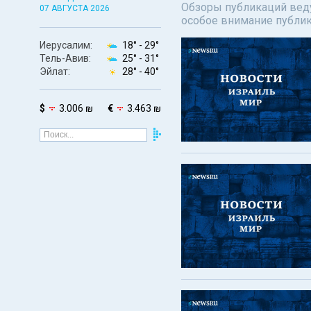
Обзоры публикаций веду
07 АВГУСТА 2026
особое внимание публи
Иерусалим:
18° -
29°
Тель-Авив:
25° -
31°
Эйлат:
28° -
40°
$
3.006 ₪
€
3.463 ₪