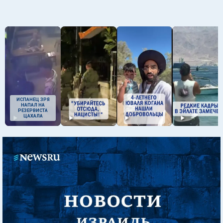
ИСПАНЕЦ ЗРЯ
НАПАЛ НА
РЕЗЕРВИСТА
ЦАХАЛА