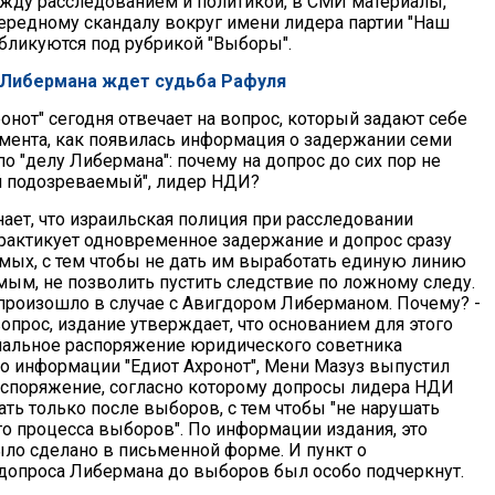
жду расследованием и политикой, в СМИ материалы,
редному скандалу вокруг имени лидера партии "Наш
убликуются под рубрикой "Выборы".
: Либермана ждет судьба Рафуля
ронот" сегодня отвечает на вопрос, который задают себе
омента, как появилась информация о задержании семи
о "делу Либермана": почему на допрос до сих пор не
й подозреваемый", лидер НДИ?
ает, что израильская полиция при расследовании
рактикует одновременное задержание и допрос сразу
мых, с тем чтобы не дать им выработать единую линию
мым, не позволить пустить следствие по ложному следу.
 произошло в случае с Авигдором Либерманом. Почему? -
вопрос, издание утверждает, что основанием для этого
альное распоряжение юридического советника
По информации "Едиот Ахронот", Мени Мазуз выпустил
споряжение, согласно которому допросы лидера НДИ
ть только после выборов, с тем чтобы "не нарушать
о процесса выборов". По информации издания, это
ло сделано в письменной форме. И пункт о
допроса Либермана до выборов был особо подчеркнут.