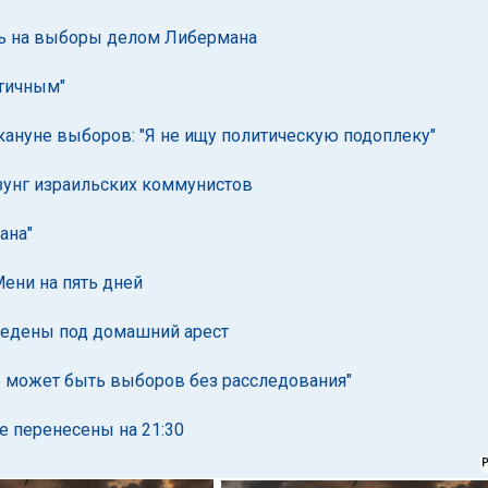
ть на выборы делом Либермана
атичным"
кануне выборов: "Я не ищу политическую подоплеку"
унг израильских коммунистов
ана"
ени на пять дней
ведены под домашний арест
Не может быть выборов без расследования"
е перенесены на 21:30