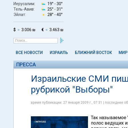
Иерусалим:
19° -
30°
Тель-Авив:
25° -
31°
Эйлат:
28° -
40°
$
3.006 ₪
€
3.463 ₪
ВСЕ НОВОСТИ
ИЗРАИЛЬ
БЛИЖНИЙ ВОСТОК
МИР
ПРЕССА
Израильские СМИ пишу
рубрикой "Выборы"
время публикации: 27 января 2009 г., 07:31 | последнее об
Так называемое 
полос ведущих из