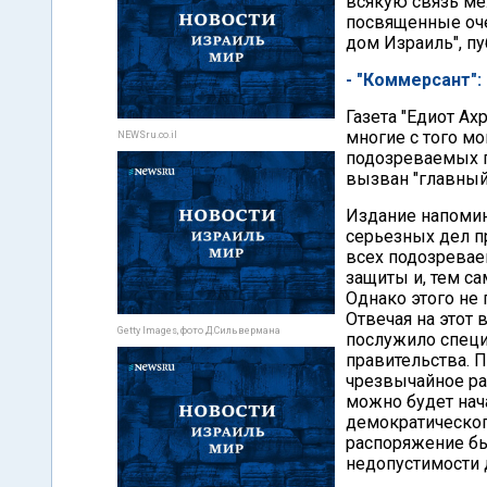
всякую связь ме
посвященные оче
дом Израиль", п
- "Коммерсант"
Газета "Едиот Ах
многие с того м
NEWSru.co.il
подозреваемых п
вызван "главны
Издание напомин
серьезных дел п
всех подозревае
защиты и, тем са
Однако этого не
Отвечая на этот 
Getty Images, фото Д.Сильвермана
послужило специ
правительства. 
чрезвычайное ра
можно будет нача
демократическог
распоряжение бы
недопустимости 