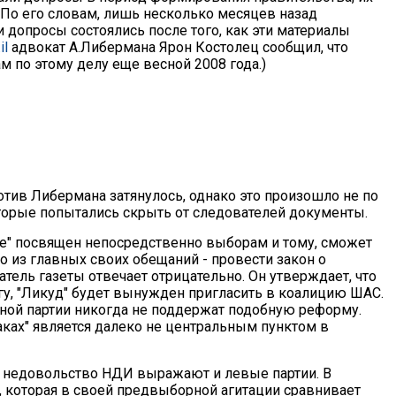
 По его словам, лишь несколько месяцев назад
допросы состоялись после того, как эти материалы
il
адвокат А.Либермана Ярон Костолец сообщил, что
м по этому делу еще весной 2008 года.)
отив Либермана затянулось, однако это произошло не по
оторые попытались скрыть от следователей документы.
е" посвящен непосредственно выборам и тому, сможет
о из главных своих обещаний - провести закон о
атель газеты отвечает отрицательно. Он утверждает, что
гу, "Ликуд" будет вынужден пригласить в коалицию ШАС.
зной партии никогда не поддержат подобную реформу.
раках" является далеко не центральным пунктом в
что недовольство НДИ выражают и левые партии. В
, которая в своей предвыборной агитации сравнивает