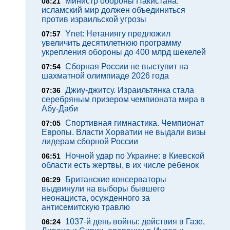
Министр обороны Пакистана:
08:21
исламский мир должен объединиться
против израильской угрозы
Ynet: Нетаниягу предложил
07:57
увеличить десятилетнюю программу
укрепления обороны до 400 млрд шекелей
Сборная России не выступит на
07:54
шахматной олимпиаде 2026 года
Джиу-джитсу. Израильтянка стала
07:36
серебряным призером чемпионата мира в
Абу-Даби
Спортивная гимнастика. Чемпионат
07:05
Европы. Власти Хорватии не выдали визы
лидерам сборной России
Ночной удар по Украине: в Киевской
06:51
области есть жертвы, в их числе ребенок
Британские консерваторы
06:29
выдвинули на выборы бывшего
неонациста, осужденного за
антисемитскую травлю
1037-й день войны: действия в Газе,
06:24