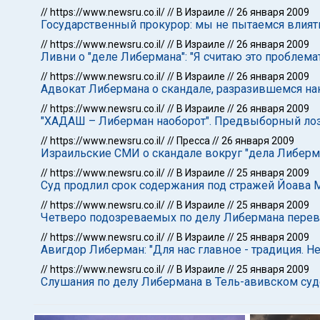
//
https://www.newsru.co.il/
//
В Израиле
//
26 января 2009
Государственный прокурор: мы не пытаемся влия
//
https://www.newsru.co.il/
//
В Израиле
//
26 января 2009
Ливни о "деле Либермана": "Я считаю это проблем
//
https://www.newsru.co.il/
//
В Израиле
//
26 января 2009
Адвокат Либермана о скандале, разразившемся на
//
https://www.newsru.co.il/
//
В Израиле
//
26 января 2009
"ХАДАШ – Либерман наоборот". Предвыборный лоз
//
https://www.newsru.co.il/
//
Пресса
//
26 января 2009
Израильские СМИ о скандале вокруг "дела Либерм
//
https://www.newsru.co.il/
//
В Израиле
//
25 января 2009
Суд продлил срок содержания под стражей Йоава М
//
https://www.newsru.co.il/
//
В Израиле
//
25 января 2009
Четверо подозреваемых по делу Либермана пере
//
https://www.newsru.co.il/
//
В Израиле
//
25 января 2009
Авигдор Либерман: "Для нас главное - традиция. 
//
https://www.newsru.co.il/
//
В Израиле
//
25 января 2009
Слушания по делу Либермана в Тель-авивском суд