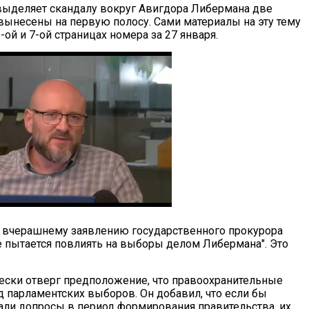
 выделяет скандалу вокруг Авигдора Либермана две
вынесены на первую полосу. Сами материалы на эту тему
-ой и 7-ой страницах номера за 27 января.
на вчерашнему заявлению государственного прокурора
е пытается повлиять на выборы делом Либермана". Это
ески отверг предположение, что правоохранительные
д парламентских выборов. Он добавил, что если бы
али допросы в период формирования правительства, их