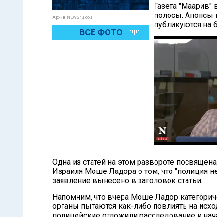
Газета "Маарив"
полосы. Анонсы 
Архив NEWSru.co.il
публикуются на 6
ВСЕ ФОТО
Одна из статей на этом развороте посвяще
Израиля Моше Ладора о том, что "полиция н
заявление вынесено в заголовок статьи.
Напомним, что вчера Моше Ладор категорич
органы пытаются как-либо повлиять на исхо
полицейские отложили расследование и нач