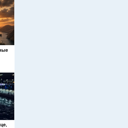
ьные
це,