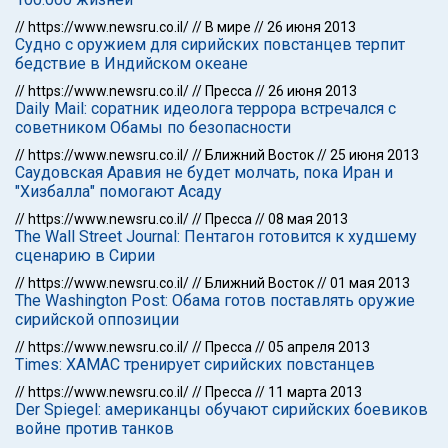
//
https://www.newsru.co.il/
//
В мире
//
26 июня 2013
Судно с оружием для сирийских повстанцев терпит
бедствие в Индийском океане
//
https://www.newsru.co.il/
//
Пресса
//
26 июня 2013
Daily Mail: соратник идеолога террора встречался с
советником Обамы по безопасности
//
https://www.newsru.co.il/
//
Ближний Восток
//
25 июня 2013
Саудовская Аравия не будет молчать, пока Иран и
"Хизбалла" помогают Асаду
//
https://www.newsru.co.il/
//
Пресса
//
08 мая 2013
The Wall Street Journal: Пентагон готовится к худшему
сценарию в Сирии
//
https://www.newsru.co.il/
//
Ближний Восток
//
01 мая 2013
The Washington Post: Обама готов поставлять оружие
сирийской оппозиции
//
https://www.newsru.co.il/
//
Пресса
//
05 апреля 2013
Times: ХАМАС тренирует сирийских повстанцев
//
https://www.newsru.co.il/
//
Пресса
//
11 марта 2013
Der Spiegel: американцы обучают сирийских боевиков
войне против танков