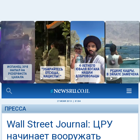
ИСПАНЕЦ ЗРЯ
НАПАЛ НА
РЕЗЕРВИСТА
ЦАХАЛА
27 ИЮНЯ 2013
|
01:04
ПРЕССА
Wall Street Journal: ЦРУ
начинает вооружать