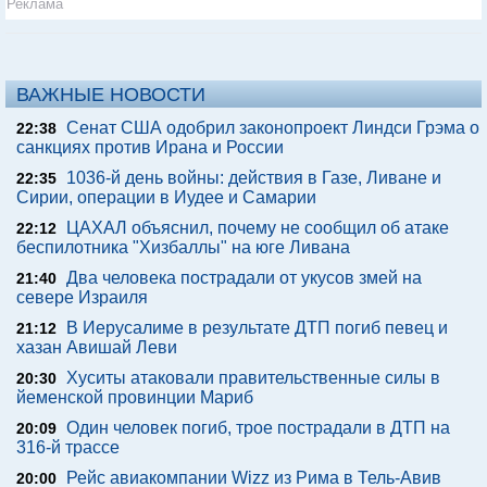
Реклама
ВАЖНЫЕ НОВОСТИ
Сенат США одобрил законопроект Линдси Грэма о
22:38
санкциях против Ирана и России
1036-й день войны: действия в Газе, Ливане и
22:35
Сирии, операции в Иудее и Самарии
ЦАХАЛ объяснил, почему не сообщил об атаке
22:12
беспилотника "Хизбаллы" на юге Ливана
Два человека пострадали от укусов змей на
21:40
севере Израиля
В Иерусалиме в результате ДТП погиб певец и
21:12
хазан Авишай Леви
Хуситы атаковали правительственные силы в
20:30
йеменской провинции Мариб
Один человек погиб, трое пострадали в ДТП на
20:09
316-й трассе
Рейс авиакомпании Wizz из Рима в Тель-Авив
20:00