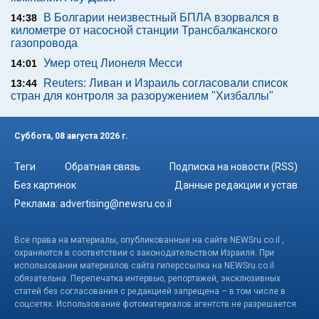
В Болгарии неизвестный БПЛА взорвался в
14:38
километре от насосной станции Трансбалканского
газопровода
Умер отец Лионеля Месси
14:01
Reuters: Ливан и Израиль согласовали список
13:44
стран для контроля за разоружением "Хизбаллы"
Суббота, 08 августа 2026 г.
Теги
Обратная связь
Подписка на новости (RSS)
Без картинок
Данные редакции и устав
Реклама:
advertising@newsru.co.il
Все права на материалы, опубликованные на сайте NEWSru.co.il ,
охраняются в соответствии с законодательством Израиля. При
использовании материалов сайта гиперссылка на NEWSru.co.il
обязательна. Перепечатка интервью, репортажей, эксклюзивных
статей без согласования с редакцией запрещена – в том числе в
соцсетях. Использование фотоматериалов агентств не разрешается.