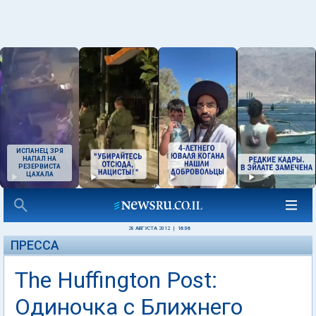
ИСПАНЕЦ ЗРЯ
НАПАЛ НА
РЕЗЕРВИСТА
ЦАХАЛА
28 АВГУСТА 2012
|
16:06
ПРЕССА
The Huffington Post:
Одиночка с Ближнего