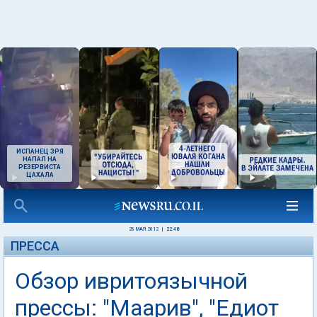
ИСПАНЕЦ ЗРЯ
НАПАЛ НА
РЕЗЕРВИСТА
ЦАХАЛА
28 МАЯ 2012
|
22:48
ПРЕССА
Обзор ивритоязычной
прессы: "Маарив", "Едиот