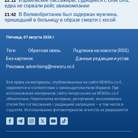
Израильские пассажиры, судящиеся с Blue Bird,
22:12
едва не сорвали рейс авиакомпании
В Великобритании был задержан мужчина,
21:42
пришедший в больницу в образе смерти с косой
Пятница, 07 августа 2026 г.
Теги
Обратная связь
Подписка на новости (RSS)
Без картинок
Данные редакции и устав
Реклама:
advertising@newsru.co.il
Все права на материалы, опубликованные на сайте NEWSru.co.il ,
охраняются в соответствии с законодательством Израиля. При
использовании материалов сайта гиперссылка на NEWSru.co.il
обязательна. Перепечатка интервью, репортажей, эксклюзивных
статей без согласования с редакцией запрещена – в том числе в
соцсетях. Использование фотоматериалов агентств не разрешается.