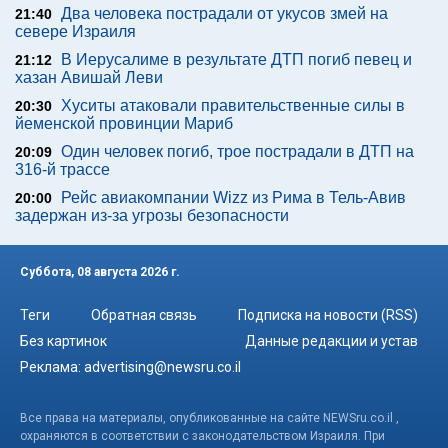
Два человека пострадали от укусов змей на
21:40
севере Израиля
В Иерусалиме в результате ДТП погиб певец и
21:12
хазан Авишай Леви
Хуситы атаковали правительственные силы в
20:30
йеменской провинции Мариб
Один человек погиб, трое пострадали в ДТП на
20:09
316-й трассе
Рейс авиакомпании Wizz из Рима в Тель-Авив
20:00
задержан из-за угрозы безопасности
Суббота, 08 августа 2026 г.
Теги
Обратная связь
Подписка на новости (RSS)
Без картинок
Данные редакции и устав
Реклама:
advertising@newsru.co.il
Все права на материалы, опубликованные на сайте NEWSru.co.il ,
охраняются в соответствии с законодательством Израиля. При