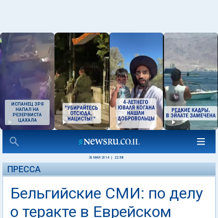
ИСПАНЕЦ ЗРЯ
НАПАЛ НА
РЕЗЕРВИСТА
ЦАХАЛА
28 МАЯ 2014
|
22:58
ПРЕССА
Бельгийские СМИ: по делу
о теракте в Еврейском