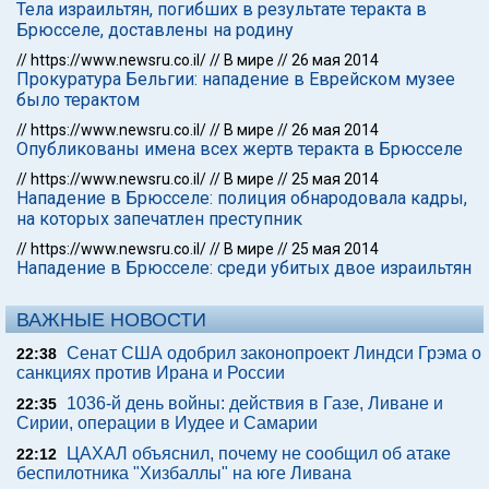
Тела израильтян, погибших в результате теракта в
Брюсселе, доставлены на родину
//
https://www.newsru.co.il/
//
В мире
//
26 мая 2014
Прокуратура Бельгии: нападение в Еврейском музее
было терактом
//
https://www.newsru.co.il/
//
В мире
//
26 мая 2014
Опубликованы имена всех жертв теракта в Брюсселе
//
https://www.newsru.co.il/
//
В мире
//
25 мая 2014
Нападение в Брюсселе: полиция обнародовала кадры,
на которых запечатлен преступник
//
https://www.newsru.co.il/
//
В мире
//
25 мая 2014
Нападение в Брюсселе: среди убитых двое израильтян
ВАЖНЫЕ НОВОСТИ
Сенат США одобрил законопроект Линдси Грэма о
22:38
санкциях против Ирана и России
1036-й день войны: действия в Газе, Ливане и
22:35
Сирии, операции в Иудее и Самарии
ЦАХАЛ объяснил, почему не сообщил об атаке
22:12
беспилотника "Хизбаллы" на юге Ливана