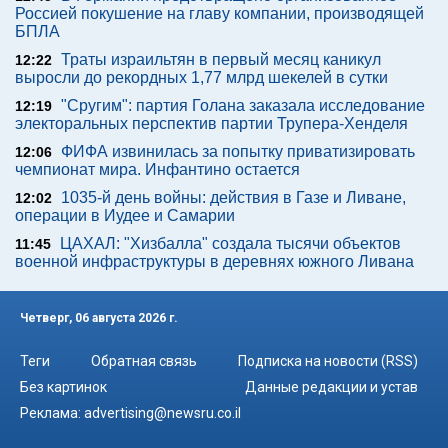
Россией покушение на главу компании, производящей
БПЛА
Траты израильтян в первый месяц каникул
12:22
выросли до рекордных 1,77 млрд шекелей в сутки
"Сругим": партия Голана заказала исследование
12:19
электоральных перспектив партии Трупера-Хенделя
ФИФА извинилась за попытку приватизировать
12:06
чемпионат мира. Инфантино остается
1035-й день войны: действия в Газе и Ливане,
12:02
операции в Иудее и Самарии
ЦАХАЛ: "Хизбалла" создала тысячи объектов
11:45
военной инфраструктуры в деревнях южного Ливана
Четверг, 06 августа 2026 г.
Теги
Обратная связь
Подписка на новости (RSS)
Без картинок
Данные редакции и устав
Реклама:
advertising@newsru.co.il