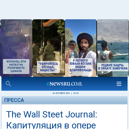
ИСПАНЕЦ ЗРЯ
НАПАЛ НА
РЕЗЕРВИСТА
ЦАХАЛА
28 СЕНТЯБРЯ 2006
|
10:33
ПРЕССА
The Wall Steet Journal:
Капитуляция в опере