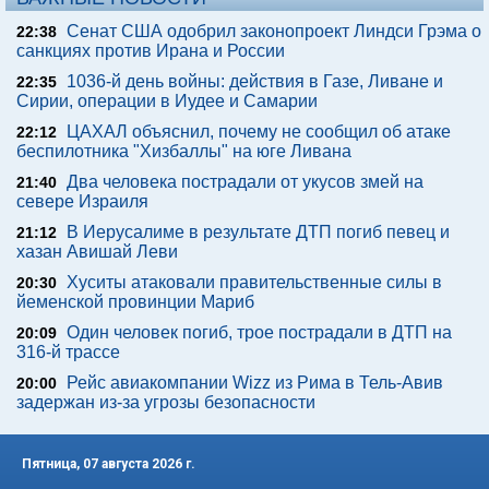
Сенат США одобрил законопроект Линдси Грэма о
22:38
санкциях против Ирана и России
1036-й день войны: действия в Газе, Ливане и
22:35
Сирии, операции в Иудее и Самарии
ЦАХАЛ объяснил, почему не сообщил об атаке
22:12
беспилотника "Хизбаллы" на юге Ливана
Два человека пострадали от укусов змей на
21:40
севере Израиля
В Иерусалиме в результате ДТП погиб певец и
21:12
хазан Авишай Леви
Хуситы атаковали правительственные силы в
20:30
йеменской провинции Мариб
Один человек погиб, трое пострадали в ДТП на
20:09
316-й трассе
Рейс авиакомпании Wizz из Рима в Тель-Авив
20:00
задержан из-за угрозы безопасности
Пятница, 07 августа 2026 г.